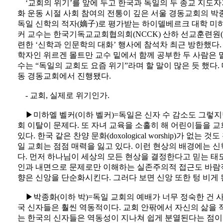
‘교회의 위기’를 앞에 두고 한국과 독일의 두 종교 지도자
화 운동 시절 사회 참여의 전통이 깊은 서울 경동교회의 박종
독일 신학의 적자(嫡子)로 평가받는 하이델베르크 대학 미하엘
커 교수는 한국기독교교회협의회(NCCK) 산하 선교훈련원(
련한 ‘신학과 인문학의 대화’ 행사에 참석차 최근 방한했다.
학자인 위르겐 몰트만 교수 밑에서 함께 공부한 두 사람은 말
수는 “독일의 교회도 요즘 위기”라며 할 말이 많은 듯 했다. 
동 경동교회에서 진행됐다.
- 교회, 실제로 위기인가.
▶미하엘 벨커(이하 벨커)=독일은 신자 수 감소도 그렇지
회 이탈이 문제다. 또 자녀 교육을 소홀히 해 어린이들을 
있다. 한국 같은 찬양 문화(doxological worship)가 없는
일 교회는 점점 매력을 잃고 있다. 이런 현상의 배경에는 
다. 먼저 하나님이 세상의 모든 현상을 결정한다고 믿는 태
인과 내면으로 문제로만 이해하는 실존주의적 접근도 바람직
향은 신앙을 단순화시킨다. 그러다 보면 신앙 또한 텅 비게 
▶박종화(이하 박)=독일 교회의 예배가 너무 정숙한 건 사
국 신자들은 훨씬 역동적이다. 교회 안팎에서 자신의 삶을 
는 한국의 신자들은 역동성이 지나쳐 쉽게 분열된다는 점이다