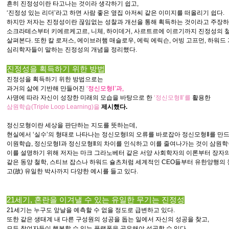
흔히 진정성이란 타고나는 것이라 생각하기 쉽고,
‘진정성 있는 리더’라고 하면 사람 좋은 옆집 아저씨 같은 이미지를 떠올리기 쉽다.
하지만 저자는 진정성이란 끊임없는 성찰과 개선을 통해 획득하는 것이라고 주장하
소크라테스부터 키에르케고르, 니체, 하이데거, 사르트르에 이르기까지 진정성의 
살펴본다. 또한 칼 로저스, 에이브러햄 매슬로우, 에릭 에릭슨, 어빙 고프먼, 하워드
심리학자들이 말하는 진정성의 개념을 정리했다.
진정성을 획득하기 위한 방법
진정성을 획득하기 위한 방법으로는
과거의 삶에 기반해 만들어진
‘정신모형Ⅰ’과
,
사명에 따라 자신이 성장한 미래의 모습을 바탕으로 한
‘
정신모형Ⅱ
’를
활용한
삼원학습(Triple Loop Learning)을
제시했다.
정신모형이란 세상을 판단하는 지도를 뜻하는데,
현실에서 ‘실수’의 형태로 나타나는 정신모형Ⅰ의 오류를 바로잡아 정신모형Ⅱ를 만
이원학습, 정신모형Ⅰ과 정신모형Ⅱ의 차이를 인식하고 이를 줄여나가는 것이 삼원학
이를 설명하기 위해 저자는 마크 그라노베터 같은 서양 사회학자의 이론부터 장자의
같은 동양 철학, 스티브 잡스나 하워드 슐츠처럼 세계적인 CEO들부터 유한양행의
고(故) 유일한 박사까지 다양한 예시를 들고 있다.
21세기, 혼란을 이겨낼 수 있는 유일한 무기는 진정성
21세기는 누구도 앞날을 예측할 수 없을 정도로 급변하고 있다.
또한 같은 생태계 내 다른 구성원의 성공을 돕는 일에서 자신의 성공을 찾고,
모든 참여자들이 행복할 수 있는 플랫폼을 공유해야 성공할 수 있다.