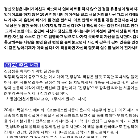
정신모형은 내비게이션과 비슷해서 업데이트를 하지 않으면 점점 유용성이 떨어지게
업데이트를 하지 않은 10년 전의 내비게이션을 달고 서울 거리를 나선다고 생각해
나가자마자 혼란에 빠지게 될 것은 뻔하다. 이로 인해 어려움을 겪은 운전자는 자
‘세상은 위험한 곳이니 나가지 말자’고 생각하거나 확실히 아는 길만 다니려고 한다
그러다 보면 어느 순간에 자신의 정신모형이라는 내비게이션에 갇혀 세상을 바라보
또한 자신을 스스로 간수로 임명하고 밖으로 나가지 못하도록 자신을 감시한다. 
충고해주는 사람을 보면 온갖 변명을 늘어놓으면서 자신이 감옥에 갇혀 있음을 인정
이 같은 방어기제가 더욱 심각하게 작용하면 자신의 잘못과 실수를 남에게 전가시키는 
(참고) 주요 서평
진정성을 획득하기 위한 끝없는 항
짝퉁과 탐욕이 춤추고 있는 이 시대에 ‘진정성’의 외침은 얼핏 고독한 독백처럼 들렸
허나 페이지를 넘길수록 ‘진정성’의 논리는 치밀하게 내 가슴을 파고들었다. 이 글
땀과 눈물의 미학에 대한 확신에 찬 웅변이다. ‘진정성’으로 장착된 리더는 처음에
최후의 승자는 언제나 진리인 까닭이다.
_차동엽(인천가톨릭대교수, 《무지개 원리》 저자)
20세기 독일 막스 베버의 《프로테스탄티즘의 윤리와 자본주의 정신》의 21세기 
세속적 직업의 성실한 수행을 신성한 소명으로 보고 이를 통해 축적한 부의 정당
윤리가 자본가들의 탐욕으로 사라져버렸다. 이 책에서 윤정구 교수는 베버가 제안
‘진성리더십의 윤리와 공동체 정신’을 제시한다. 이 책을 통해 한국에서도 진성리
21세기 건강한 공동체 사회의 패러다임으로 정착되기를 간절히 바란다.
_최연(홍익대학교 경상대학 교수, 희생적 리더십 이론의 창시자)