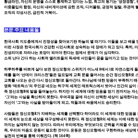
황금라인, 자신의 운명을 스스로 통제하고 있다는 느낌, 최고의 동기는 '성장경험', 
이중몰입의 함정, 자신의 내비게이션에 갖힌 조직, 디커플링, 긍정적 일탈, 주관적 웰
조직의 각성사건, 급진적 거북이..
본문 주요 내용들
한국사회 지도층에게서 진정성을 찾아보기란 하늘의 별 따기다. 이들을 보고 배울 만
이런 사정은 한국사회가 건강한 시민사회로 성숙하는 데 장애가 되고 있다. 특히, 
진성리더로 자라나는 토양이 되어야 한다는 점에서 문제가 더 심각하다.
소위 난다 긴다 하는 사회적 엘리트들의 득세에 서민들이 꿈을 잃어가고 있는 것이다. 
하루하루를 바쁘게 살다 보면 정신모형의 스위치가 어느새 II에서 I로 자연스럽게 돌
예를 들어 ‘선데이 크리스천’들은 일요일에 교회 문을 들어서는 순간 정신모형Ⅱ로
교회를 나오는 순간 다시 정신모형Ⅰ로 돌아간다. 하나님에 대한 믿음이 부족하기 때
영화 ‘매트릭스’의 주인공 네오는 허구적 세계인 매트릭스에서 벗어나 인간의 삶이 
즉 정신모형Ⅱ에 발을 들여놓는다. 하지만 이 세계에 대한 믿음을 얻기 전까지는 자
‘그’라는 사실을 확신하지 못한다. 우여곡절 끝에 자신이 선택한 세상이 실재한다는
자신이 ‘그’라는 사실을 받아들이게 되고, 적들과의 싸움에서도 승리한다.
사람들은 정신모형Ⅱ가 지배하는 세계를 선택했다 하더라도 이 세계에 대한 믿음을
이 세계의 눈으로 세상을 재구성해내지 못한다. 즉 정신모형Ⅱ의 세계는 이에 대한
까지는 실재하지 않는 것이다. 따라서 우리에게는 무엇보다도 근력을 키워줄 수 있
즉, 우리의 마음도 운동이 필요한 것이다. 운동은 정신모형에서 구현하려는 세상에
실천의 반복을 통해 이뤄진다. (책 164쪽)