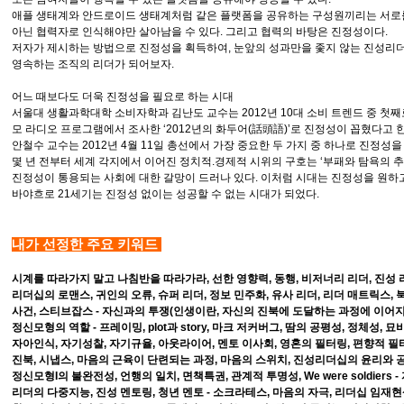
애플 생태계와 안드로이드 생태계처럼 같은 플랫폼을 공유하는 구성원끼리는 서로
아닌 협력자로 인식해야만 살아남을 수 있다. 그리고 협력의 바탕은 진정성이다.
저자가 제시하는 방법으로 진정성을 획득하여, 눈앞의 성과만을 좇지 않는 진성리더
영속하는 조직의 리더가 되어보자.
어느 때보다도 더욱 진정성을 필요로 하는 시대
서울대 생활과학대학 소비자학과 김난도 교수는 2012년 10대 소비 트렌드 중 첫째
모 라디오 프로그램에서 조사한 ‘2012년의 화두어(話頭語)’로 진정성이 꼽혔다고 한
안철수 교수는 2012년 4월 11일 총선에서 가장 중요한 두 가지 중 하나로 진정성을
몇 년 전부터 세계 각지에서 이어진 정치적.경제적 시위의 구호는 ‘부패와 탐욕의 추
진정성이 통용되는 사회에 대한 갈망이 드러나 있다. 이처럼 시대는 진정성을 원하고
바야흐로 21세기는 진정성 없이는 성공할 수 없는 시대가 되었다.
내가 선정한 주요
키워드
시계를 따라가지 말고 나침반을 따라가라, 선한 영향력, 동행, 비저너리 리더, 진성 리
리더십의 로맨스, 귀인의 오류, 슈퍼 리더, 정보 민주화, 유사 리더, 리더 매트릭스, 
사건, 스티브잡스 - 자신과의 투쟁(인생이란, 자신의 진북에 도달하는 과정에 이어지
정신모형의 역할 - 프레이밍, plot과 story, 마크 저커버그, 땀의 공평성, 정체성, 묘
자아인식, 자기성찰, 자기규율, 아웃라이어, 멘토 이사회, 영혼의 필터링, 편향적 필
진북, 시냅스, 마음의 근육이 단련되는 과정, 마음의 스위치, 진성리더십의 윤리와 
정신모형I의 불완전성, 언행의 일치, 면책특권, 관계적 투명성, We were soldiers -
리더의 다중지능, 진성 멘토링, 청년 멘토 - 소크라테스, 마음의 자극, 리더십 임재현