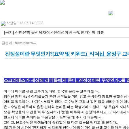
작성일 : 12-05-14 00:28
[공지] 신한은행 유선옥차장 <진정성이란 무엇인가> 책 리뷰
글쓴이 :
Administra…
진정성이란 무엇인가?(요약 및 키워드)_리더십_윤정구 교
소크라테스가 세상의 리더들에게 묻다..진정성이란 무엇인가..를 읽
미국에 마이클 샌델 교수가 있다면, 한국엔 윤정구 교수가 있다..
엄청난 양의 HBR 아티클들과 관련 서적들을 미리 읽고 준비하지 않으면 윤교수님
어려울 정도이다.. 하지만, 부담은 없다.. 교수님은 교과서 같은 답을 바라는것이 아
윤교수님은 아무리 미흡한 견해와 논리를 펴는 학생이라도 절대 그냥 우습게 지나치
모든 학생들의 의견을 '매우' 진지하게 '눈'을 마주치며 '경청'해주시고, 그 자리에서
반드시 의미를 부여하는 '마술같은 피드백'을 해 주시기 때문이다..
그리고, 윤교수님은 학생들에게 끊임없이 또 다른 질문을 던지고 또 던진다..
즉! 지금 이 시간에 '진지하게' 생각하게 한다..(이 점이 마이클 샌델 교수와 매우 비슷