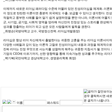
이제까지 새로운 리더십 패러다임 수준에 머물러 있던 진성리더십을 체계화․이론화
이 정도로 탄탄한 이론이면 충분히 외국에도 수출․보급할 수 있다고 생각한다. 진성
적절하고 풍부한 사례를 들어 알기 쉽게 설명하였을 뿐만 아니라, 이론서에 머물지 
군, 사기업, 공기업, 사회적 영역을 망라해 자신만의 진정성 있는 스토리를 완성
성과를 창출하는 리더가 되고 싶은 모든 사람들에게 필독을 권한다.
_최병순(국방대학교 교수, 국방정신전력․리더십개발원장)
리더십은 항상 리더 자신에게서 출발한다는 귀중한 교훈을 주는 리더십 이론서이자
다양한 사례들과 깊이 있는 이론적 고찰로 진성리더십의 내용과 과정을 체계적으로
진짜 리더는 진정 무엇으로 사는지를 성찰하게 해주는 귀중한 지침서가 될 것이다.
기업의 CEO에 이르기까지, 선한 영향력을 통해 지속가능한 성과를 추구하는 리더가
_백기복(국민대학교 경상대학교수, 경영윤리학회 회장)
진정성이란 무엇인가?(요약 및 키워드)_리더십_윤정구 교수
|
작성자
일산
이름
패스워드