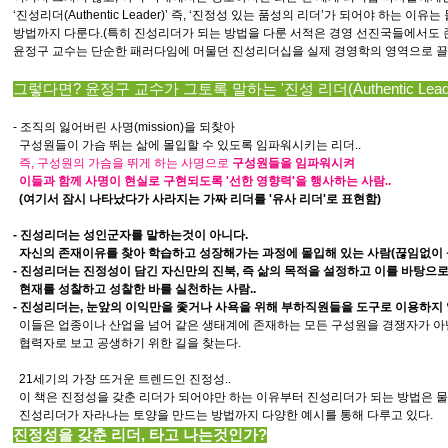
‘진성리더(Authentic Leader)’ 즉, ‘진정성 있는 품성의 리더’가 되어야 하는 이
방법까지 다룬다.(특히 진성리더가 되는 방법을 다룬 서적은 경영 선진국들에서도 
윤정구 교수는 단순한 패러다임에 머물던 진성리더십을 실제 경영학의 영역으로 끌
그렇다면?
윤정구 교수가 그토록
말하는 '진성 리더
(Authentic Lead
-
조직의 잃어버린 사명(mission)을 되찾아
구성원들이 가슴 뛰는 삶에 몰입할 수 있도록 임파워시키는 리더..
즉, 구성원의 가슴을 뛰게 하는 사명으로
구성원들을 임파워시켜
이들과 함께 사명이 현실로
구현되도록 '선한 영향력'을 행사하는 사람..
(여기서 잠시 나타났다가 사라지는 가짜 리더를 '유사 리더'로 표현함)
-
진성리더는 성인군자를 말하는것이 아니다.
자신의 존재이유를 찾아 학습하고 성장해가는 과정에 몰입해 있는 사람(끊임없이 성
- 진성리더는 진정성이 담긴 자신만의 진북, 즉 삶의 목적을 설정하고 이를 바탕으
현재를 성찰하고 성찰한 바를 실천하는 사람..
-
진성리더는, 눈앞의 이익만을 좇거나 사욕을 위해 부하직원들을 도구로 이용하지 
이들은 업종이나 산업을 넘어 같은 생태계에 존재하는 모든 구성원을 경쟁자가 아
협력자로 보고 공생하기 위한 길을 찾는다.
21세기의 가장 뜨거운 트렌드인 진정성..
이 책은 진정성을 갖춘 리더가 되어야만 하는 이유부터 진성리더가 되는 방법은 물
진성리더가 자라나는 토양을 만드는 방법까지 다양한 예시를 통해 다루고 있다.
진정성을 갖춘 리더, 타고 나는것인가?