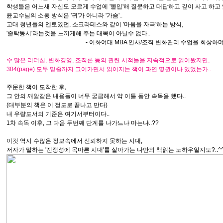
학생들은 어느새 자신도 모르게 수업에 '몰입'해 질문하고 대답하고 깊이 사고 하고 
윤교수님의 소통 방식은 '귀'가 아니라 '가슴'..
고대 청년들의 멘토였던, 소크라테스와 같이 '마음을 자극'하는 방식,
'줄탁동시'라는것을 느끼게해 주는 대목이 아닐수 없다..
- 이화여대 MBA 인사/조직 변화관리 수업을 회상하며 
수 많은 리더십, 변화경영, 조직론 등의 관련
서적들
을 지속적으로
읽어왔
지만,
304(page)
모두
밑줄까지
그어가
면서 읽어지는 책이 과연
몇권이나 있었는가..
주문한 책이 도착한 후,
그 안의 깨알같은 내용들이 너무 궁금해서 약 이틀 동안 속독을 했다..
(대부분의 책은 이 정도로 끝나고 만다)
내 우량도서의 기준은 여기서부터이다..
1차 속독 이후, 그 다음 두번째 단계를 나가느냐 마는냐..??
이것 역시 수많은 정보속에서 신뢰하지 못하는 시대,
저자가 말하는 '진정성에 목마른 시대'를 살아가는 나만의 책읽는 노하우일지도?..^