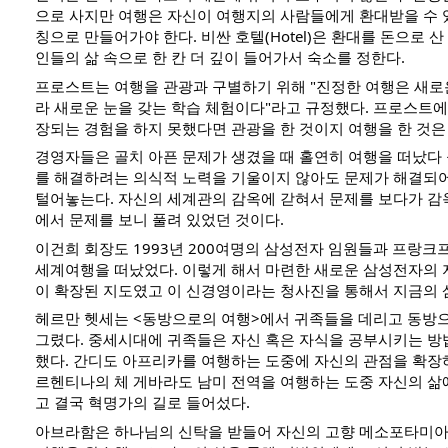
으로 사지만 여행은 자신이 여행지의 사람들에게 환대받을 수 
칭으로 만들어가야 한다. 비싼 호텔(Hotel)은 환대를 돈으로 
인들의 삶 속으로 한 칸 더 깊이 들어가서 숙소를 정한다.
프로스트는 여행을 관광과 구별하기 위해 "진정한 여행은 새로
라 새로운 눈을 갖는 학습 체험이다"라고 규정했다. 프로스트에
장되는 경험을 하지 못했다면 관광을 한 것이지 여행을 한 것은
경영자들은 골치 아픈 문제가 생겼을 때 홀연히 여행을 떠났다
를 해결하려는 의식적 노력을 기울이지 않아도 문제가 해결되
털어놓는다. 자신의 세계관의 감옥에 갇혀서 문제를 보다가 감
에서 문제를 보니 풀려 있었던 것이다.
이건희 회장도 1993년 200여명의 삼성전자 임원들과 프랑크
세계여행을 떠났었다. 이렇게 해서 마련한 새로운 삼성전자의
이 확장된 지도였고 이 신경영이라는 청사진을 통해서 지금의 
헤르만 헷세는 <동방으로의 여행>에서 귀족들을 데리고 동방
그렸다. 중세시대에 귀족들은 자신 혹은 자식을 공부시키는 방
했다. 간디도 아프리카를 여행하는 도중에 자신의 관점을 확장
르헨티나의 체 게바라도 남미 전역을 여행하는 도중 자신의 삶
고 결국 혁명가의 길로 들어섰다.
아브라함은 하나님의 신탁을 받들어 자신의 고향 메소포타미