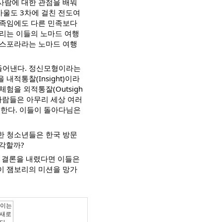
사람에 대한 관점을 배워
바울도 3차에 걸친 전도여
민족임에도 다른 민족보다
불리는 이들의 노마드 여행
아스포라라는 노마드 여행
들어낸다. 정신모형이라는
내적통찰(Insight)이라
험을 외적통잘(Outsigh
사람들은 아무리 세상 여러
한다. 이들이 돌아다님은
한 청소년들은 한국 방문
각할까?
 결론을 내렸다면 이들은
이 잼보리의 미션을 망가