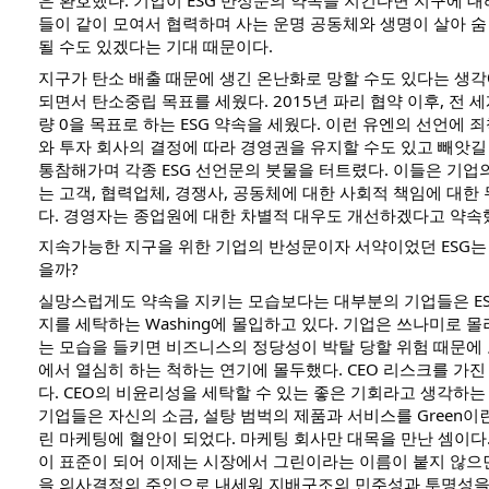
은 환호했다. 기업이 ESG 반성문의 약속을 지킨다면 지구에 대
들이 같이 모여서 협력하며 사는 운명 공동체와 생명이 살아 숨
될 수도 있겠다는 기대 때문이다.
지구가 탄소 배출 때문에 생긴 온난화로 망할 수도 있다는 생
되면서 탄소중립 목표를 세웠다. 2015년 파리 협약 이후, 전 
량 0을 목표로 하는 ESG 약속을 세웠다. 이런 유엔의 선언에 
와 투자 회사의 결정에 따라 경영권을 유지할 수도 있고 빼앗길
통참해가며 각종 ESG 선언문의 붓물을 터트렸다. 이들은 기업
는 고객, 협력업체, 경쟁사, 공동체에 대한 사회적 책임에 대한
다. 경영자는 종업원에 대한 차별적 대우도 개선하겠다고 약속
지속가능한 지구을 위한 기업의 반성문이자 서약이었던 ESG는
을까?
실망스럽게도 약속을 지키는 모습보다는 대부분의 기업들은 ES
지를 세탁하는 Washing에 몰입하고 있다. 기업은 쓰나미로 몰
는 모습을 들키면 비즈니스의 정당성이 박탈 당할 위험 때문에
에서 열심히 하는 척하는 연기에 몰두했다. CEO 리스크를 가진
다. CEO의 비윤리성을 세탁할 수 있는 좋은 기회라고 생각하는
기업들은 자신의 소금, 설탕 범벅의 제품과 서비스를 Green이
린 마케팅에 혈안이 되었다. 마케팅 회사만 대목을 만난 셈이다. 이들
이 표준이 되어 이제는 시장에서 그린이라는 이름이 붙지 않으
을 의사결정의 주인으로 내세워 지배구조의 민주성과 투명성을