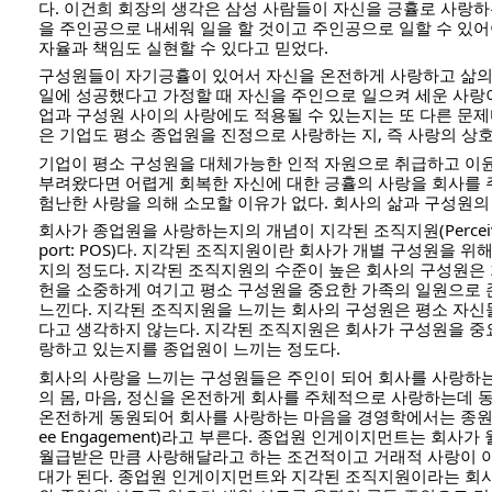
다. 이건희 회장의 생각은 삼성 사람들이 자신을 긍휼로 사랑
을 주인공으로 내세워 일을 할 것이고 주인공으로 일할 수 있
자율과 책임도 실현할 수 있다고 믿었다.
구성원들이 자기긍휼이 있어서 자신을 온전하게 사랑하고 삶의
일에 성공했다고 가정할 때 자신을 주인으로 일으켜 세운 사랑
업과 구성원 사이의 사랑에도 적용될 수 있는지는 또 다른 문제
은 기업도 평소 종업원을 진정으로 사랑하는 지, 즉 사랑의 상
기업이 평소 구성원을 대체가능한 인적 자원으로 취급하고 이
부려왔다면 어렵게 회복한 자신에 대한 긍휼의 사랑을 회사를
험난한 사랑을 의해 소모할 이유가 없다. 회사의 삶과 구성원의
회사가 종업원을 사랑하는지의 개념이 지각된 조직지원(Perceived Or
port: POS)다. 지각된 조직지원이란 회사가 개별 구성원을 
지의 정도다. 지각된 조직지원의 수준이 높은 회사의 구성원은
헌을 소중하게 여기고 평소 구성원을 중요한 가족의 일원으로
느낀다. 지각된 조직지원을 느끼는 회사의 구성원은 평소 자신
다고 생각하지 않는다. 지각된 조직지원은 회사가 구성원을 중
랑하고 있는지를 종업원이 느끼는 정도다.
회사의 사랑을 느끼는 구성원들은 주인이 되어 회사를 사랑하는
의 몸, 마음, 정신을 온전하게 회사를 주체적으로 사랑하는데 동
온전하게 동원되어 회사를 사랑하는 마음을 경영학에서는 종원원
ee Engagement)라고 부른다. 종업원 인게이지먼트는 회사
월급받은 만큼 사랑해달라고 하는 조건적이고 거래적 사랑이 
대가 된다. 종업원 인게이지먼트와 지각된 조직지원이라는 회