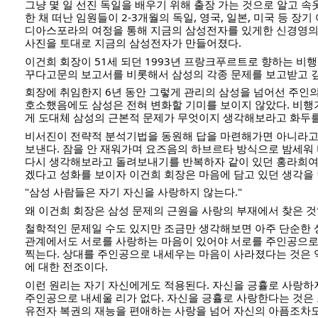
그냥 몇
일 선진 독일을 배우기 위해 출장 가는 것으로 알고 속
한 채 떠난 임원들이 2-3개월의 독일, 영국, 일본, 미국 등 장기
디아스포라의 여정을 통해 지금의 삼성전자를 있게한 신경영의
사진을 토대로 지금의 삼성전자가 만들어졌다.
이건희 회장이 51세 되던 1993년 프랑크푸르트로 향하는 비
꾸다고문의 보고서를 비롯해서 삼성의 각종 문제를 보고받고 깊
회장에 취임한지 6년 동안 그렇게 관리의 삼성을 넘어선 주인
호소했음에도 삼성은 전혀 변화할 기미를 보이지 않았다. 비행
게 도대체 삼성의 근본적 문제가 무엇이지 생각해보라고 화두를
비서진이 전략적 분석기법을 동원해 답을 마련해가면 아니라고
보낸다. 잠을 안 재워가며 요즈음의 하브르타 방식으로 밤세워
다시 생각해보라고 돌려보내기를 반복하자 같이 있던 홍라희여
겠다고 성화를 보이자 이건희 회장은 마음에 담고 있던 생각을 
"삼성 사람들은 자기 자신을 사랑하지 않는다."
왜 이건희 회장은 삼성 문제의 근원을 사랑의 부재에서 찾은 것
철학적인 문제일 수도 있지만 조금만 생각해보면 아주 단순한 
관계에서도 서로를 사랑하는 마음이 있어야 서로를 주인공으로
찍는다. 상대를 주인공으로 내세우는 마음이 사라졌다는 것은
에 대한 전조이다.
이런 원리는 자기 자신에게도 적용된다. 자신을 긍휼로 사랑하
주인공으로 내세울 리가 없다. 자신을 긍휼로 사랑한다는 것은
유전자 복권의 재능을 편애하는 사랑을 넘어 자신의 아픔조차