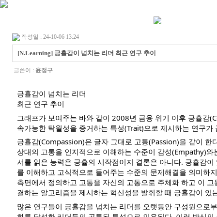
작성일 : 24-10-06 13:24
[N.Learning] 긍휼감이 넘치는 리더 최근 연구 추이
글쓴이 :
윤정구
긍휼감이 넘치는 리더
최근 연구 추이
그래프가 보여주는 바와 같이 2008년 금융 위기 이후 긍휼감(Com
속가능한 탁월성을 증거하는 특성(Trait)으로 제시하는 연구가
긍휼감(Compassion)은 글자 그대로 고통(Passion)을 같이 
상대의 고통을 인지적으로 이해하는 수준이 감성(Empathy)와
서를 읽은 능력은 긍휼의 시작점이지 결론은 아니다. 긍휼감이
를 이해하고 고식적으로 들어주는 수준의 문제해결을 의미하지
측면에서 정의하고 고통을 자신의 고통으로 주체화 하고 이 고
결하는 알고리즘을 제시하는 혁신성을 발휘할 때 긍휼감이 있는
많은 연구들이 긍휼감을 넘치는 리더를 오랫동안 구성원으로부
화를 달성한 리더들의 공통된 특성으로 인용된다. 이런 방식의