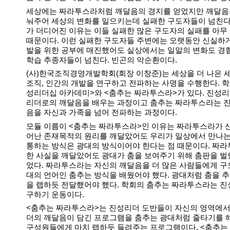
세상에는 짜라투스라처럼 깨달음의 경지를 얻었지만 깨달음
눠주어 세상의 변화를 일으키는데 실패한 구도자들이 넘친다
가 더디어진 이유는 이들 실패한 많은 구도자의 실패를 아무
때문이다. 이런 실패한 구도자들 주변에는 오랫동안 신실하
발을 위한 공부에 매진했어도 실상에서는 일말의 변화도 경
학습 추종자들이 넘친다. 빈곤의 악순환이다.
(사)한국조직경영개발학회(회장 이창준)는 세상을 더 나은 
조직, 인간의 개발을 연구하고 전파하는 사명을 수행한다. 
성리더십 아카데미>와 <춤추는 짜라투스라>가 있다. 진성
리더로의 깨달음을 배우는 과정이고 춤추는 짜라투스라는 
음을 자신과 가족을 넘어 전파하는 과정이다.
모듈 이름이 <춤추는 짜라투스라>인 이유는 짜라투스라가 
어난 존재목적의 원리를 깨달았어도 우리가 일상에서 만나는
통하는 방식은 광대의 방식이어야 한다는 점 때문이다. 짜
한 사실을 깨달았어도 광대가 춤을 보여주기 위해 춤판을 벌
었다. 짜라투스라는 자신의 깨달음을 더 많은 사람들에게 구
대의 언어인 춤추는 방식을 배웠어야 했다. 광대처럼 춤을 
을 랩하듯 전달했어야 했다. 학회의 춤추는 짜라투스라는 
구하기 운동이다.
<춤추는 짜라투스라>는 진성리더 도반들이 자신의 영역에서
더의 깨달음이 담긴 프로그램을 춤추는 광대처럼 줄타기를 
구성원들에게 마치 랩하듯 들려주는 프로그램이다. <춤추는