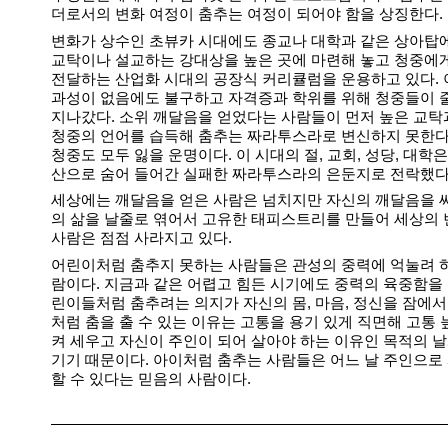
더로서의 변화 여정이 춤추는 여정이 되어야 함을 상징한다.
변화가 상수인 초뷰카 시대에도 종교나 대학과 같은 상아탑
교탁이나 설교하는 강대상을 높은 곳에 마련해 놓고 청중에
전달하는 산업화 시대의 공장식 커리큘럼을 운용하고 있다. 
과성이 없음에도 불구하고 자격증과 학위를 위해 청중들이 
지나갔다. 소위 깨달음을 얻었다는 사람들이 먼저 높은 교
청중의 언어를 습득해 춤추는 짜라투스라로 변신하지 못한다
청중도 모두 잃을 운명이다. 이 시대의 절, 교회, 성당, 대학
산으로 숨어 들어간 실패한 짜라투스라의 은둔지로 전락했다
세상에는 깨달음을 얻은 사람은 넘치지만 자신의 깨달음을 
의 삶을 날줄로 엮어서 고유한 태피스트리를 만들어 세상의 
사람은 점점 사라지고 있다.
어린이처럼 춤추지 못하는 사람들은 관성의 중력에 억눌려 
람이다. 지금과 같은 어렵고 힘든 시기에도 중력의 육중함을
린이들처럼 춤추려는 의지가 자신의 몸, 마음, 정신을 잠에서
처럼 춤을 출 수 있는 이유는 고통을 용기 있게 직면해 고통 
켜 세우고 자신이 주인이 되어 살아야 하는 이유인 목적의 
기기 때문이다. 아이처럼 춤추는 사람들은 어느 날 주인으로
할 수 있다는 믿음의 사람이다.