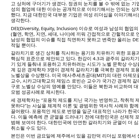
고 상처에 구더기가 생겼다. 정권의 눈치를 볼 수 밖에 없는 기
성의 협업에 대한 이슈는 공개적으로 이야기해서는 안되는 상처(Und
했다. 지금 대한민국 대부분 기업은 여성 리더십을 이야기해서
생각한다.
DEI(Diversity, Equity, Inclusion) 이슈로 여성과 남성의
(혈연, 학연, 지연, 세대, 나이)에 끼워 간접적으로 간헐적으
남성의 협업의 이슈를 직접 직면하지 못하고 변죽만 올리는 DE
적일 뿐이다.
갈라치기로 생긴 상처를 직시하는 용기와 치유하기 위한 포용
핵심적 표준으로 제안되고 있다. 한강이 4.3과 광주의 갈라치
기 있게 들춰내 포용하고 치유하려는 시도가 노벨 문학상 수상
계 깊은 경제학자 3명이 경제적 갈라치기를 극복한 경제적 포
노벨상을 수상했다. 미국 매사추세츠공대(MIT)의 대런 아제모
교수, 시카고대학교의 제임스 로빈슨 교수가 국가간 경제적 갈
구로 노벨상 수상의 영예를 안았다. 이들은 북한과 비교하며 
모범 성공사례로 제시한다.
세 경제학자는 “포용적 제도를 지닌 국가는 번영하고, 착취적 
못하다”는 사실을 체계적 이론 및 광범위한 역사적 사례와 함
끌어왔다. 포용적인 제도로 번영을 일군 대표적인 나라가 한국
다. 이들 예측에 큰 균열을 드러내기 전에 대한민국은 선제적
범해 보여야 한다. 대한민국에 만연한 갈라치기와 균열이 더 
취소될 수도 있다.
본인은 이번 금요일에 제주에서 있을 김만덕 리더십 포럼에서 