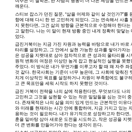
여주는 이 철학은, 한 사람의 행동이 더 나은 세상을 만드는 
깨운다.
스티브 잡스가 던진 질문, “삶을 어제와 같이 살 것인가?”를 듣
향에 대해 다시 한 번 고민하게 되었다. 그는 연속해서 사흘 
지 못한다면, 그건 삶의 방향을 근본적으로 수정해야 한다는
고 말한다. 나는 이 말이 현재 방황 중인 내게 정확히 맞닿는
었다.
급진거북이는 지금 가진 자원과 능력을 바탕으로 내가 바로 
타리를 설정하고, 그 안에서 실현 가능한 성과를 쌓아가자는 
은 성공을 지렛대로 삼아 점차적으로 큰 성과의 울타리를 
원적 변화의 여정은 이상만 높게 잡고 현실적인 실행을 못했
주었다. 이 방식은 내가 무언가를 이루고자 할 때 왜 자주 
것 같다. 한국사회는 기준이 너무 높은데, 그 사회에 맞춰진 
치게 이상적인 목표를 설정하거나 자원이 부족함에도 불구하
고 큰 목표만을 세워 시작도 하지 못했던 것이다.
급진 거북이 전략을 나의 삶에 적용한다면, 무엇보다도 나의
고민하고 그것을 실현할 수 있는 작은 밀알들을 심는 것이 
다. 존재목적은 나의 삶을 의미 있게 만드는 근본적인 이유다.
와 미래를 현재라는 시간 안에 통합하며, 지금 가지고 있는 
용하는 것이 필요하다. 내가 유기적으로 성장하고자 한다면,
훈을 밑바탕 삼아 새로운 도전을 시도하고, 작은 성공을 지
더 큰 변화를 만들어가야 한다는 생각이 든다.