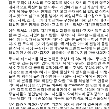
점은 조직이나 사회의 존재목적을 찾아내 자신의 고유한 영토
내재적으로 확산하는 방식이다. 개인에게는 자신의 삶의 개입
존재 목적을 찾아서 현재로 가져오고 존재목적을 밀알로 삼아서
에 씨앗으로 심고 씨앗을 발아시켜 과일나무의 과수원으로 길
개인, 사회, 조직, 국가에 헌신하는 구성원은 이런 질서의 내생
리워진 짙은 안개를 걷어내고 의미 있는 질서가 자기조직적으로
이런 질서의 내생적 자기조직화 과정을 방해하고 자신들도 의미
릴 수 있다고 사업하는 사람들이 무속이다. 무속은 나름대로 
움이 되는 것처럼 보이지만 대다수 일반인들에게는 항상 부분
다. 이런 무속의 숫자가 많아질수록 세상은 아노미 전쟁에 돌입
한 장사다. 세상 무질서가 늘어날수록 그만큼 무속에 대한 소비
러워지면 사이비가 갑자기 급증하는 원리다. 지금 한국사회가 
무속이 비즈니스를 하는 전략은 우상화와 악마화이다. 무속은 
구할 수 있는 능력이 없다. 따라서 목적과 수단의 벨류체인 중 
서 이것을 마치 궁극적 목적이라도 되는 것처럼 우상화한다. 
게 눈으로 보여져야하기 때문에 물신화의 방식을 따른다. 이렇
들면 이 범주에 들어와 신봉하는 내집단 사람과 아직 신봉하지
하고 이 분류를 위해 외집단 중 약한 고리를 희생양으로 만들어
악마화된 대상을 상징하는 허수아비(Strawman)를 만들어 놓
나면 칼로 찌르고 공격하도록 해가며 이 허구적 대상에 대한 
주술사들의 영업방식이다. 자신들도 악마화되어 공격당하기 
라는 위협이다. 이 증오심을 이용해 모객행위도 하고 주술집단
우상화와 악마화가 우연한 기회에 정치적 권력과 결속하면 사회
상화와 악마화는 어두운 정치가 돌아가는 동학이기도 하다. 정