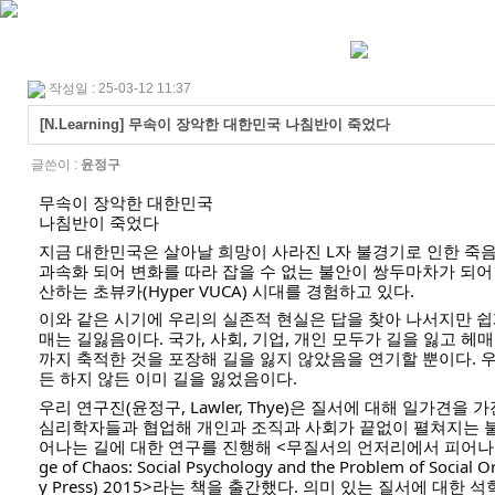
작성일 : 25-03-12 11:37
[N.Learning] 무속이 장악한 대한민국 나침반이 죽었다
글쓴이 :
윤정구
무속이 장악한 대한민국
나침반이 죽었다
지금 대한민국은 살아날 희망이 사라진 L자 불경기로 인한 죽
과속화 되어 변화를 따라 잡을 수 없는 불안이 쌍두마차가 되
산하는 초뷰카(Hyper VUCA) 시대를 경험하고 있다.
이와
같은 시기에 우리의 실존적 현실은 답을 찾아 나서지만 쉽
매는 길잃음이다. 국가, 사회, 기업, 개인 모두가 길을 잃고 
까지 축적한 것을 포장해 길을 잃지 않았음을 연기할 뿐이다. 
든 하지 않든 이미 길을 잃었음이다.
우리 연구진(윤정구, Lawler, Thye)은 질서에 대해 일가견을
심리학자들과 협업해 개인과 조직과 사회가 끝없이 펼쳐지는 
어나는 길에 대한 연구를 진행해 <무질서의 언저리에서 피어나는 질서 
ge of Chaos: Social Psychology and the Problem of Social O
y Press) 2015>라는 책을 출간했다. 의미 있는 질서에 대한