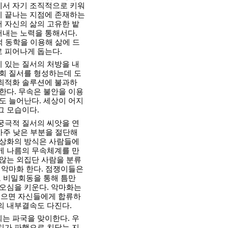
에서 자기 조직적으로 키워
이 끝나는 지점에 존재하는
 자신의 삶의 고유한 밭
러내는 노력을 통해서다.
적 동학을 이용해 삶에 드
 피어나게 돕는다.
 있는 질서의 처방을 내
사회 질서를 형성하는데 도
 최적화 솔루션에 불과하
한다. 무속은 불안을 이용
도 늘어난다. 세상이 어지
그 모습이다.
궁극적 질서의 씨앗을 연
아주 낮은 부분을 절단해
우상화의 방식은 사람들에
게 나름의 무속체계를 만
 않는 외집단 사람을 분류
 악마화 한다. 점쟁이들은
고 비밀회동을 통해 틈만
증오심을 키운다. 악마화는
싫으면 자신들에게 합류하
의 내부결속도 다진다.
는 파국을 맞이한다. 우
치가 파행으로 치닫는 지