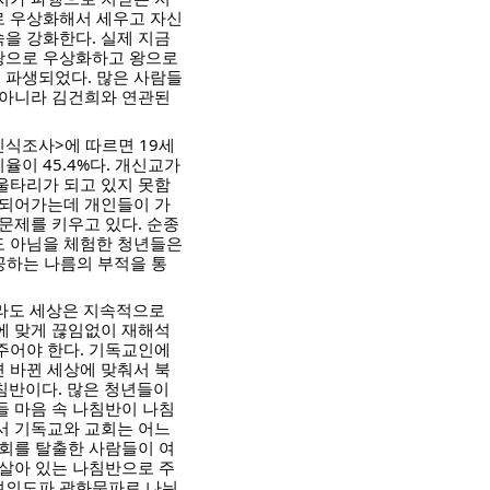
로 우상화해서 세우고 자신
을 강화한다. 실제 지금
왕으로 우상화하고 왕으로
 파생되었다. 많은 사람들
 아니라 김건희와 연관된
인식조사>에 따르면 19세
율이 45.4%다. 개신교가
울타리가 되고 있지 못함
 되어가는데 개인들이 가
문제를 키우고 있다. 순종
도 아님을 체험한 청년들은
공하는 나름의 부적을 통
더라도 세상은 지속적으로
에 맞게 끊임없이 재해석
주어야 한다. 기독교인에
 바뀐 세상에 맞춰서 북
나침반이다. 많은 청년들이
들 마음 속 나침반이 나침
서 기독교와 교회는 어느
교회를 탈출한 사람들이 여
 살아 있는 나침반으로 주
여의도파 광화문파로 나뉘