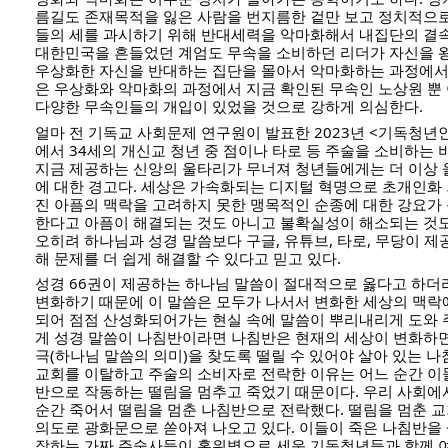
름길도 존재목적을 잃은 사람을 번지름한 겉만 보고 정치적으
들의 세를 과시하기 위해 반대세력을 악마화해서 내집단의 결속
대한민국을 흔들었던 계엄도 무속을 소비하던 리더가 자신을 
우상화한 자신을 반대하는 집단을 몰아서 악마화하는 과정에서
은 우상화와 악마화의 과정에서 지금 확인된 무속인 노상원 뿐
다양한 무속인들의 개입이 있었을 것으로 강하게 의심한다.
얼마 전 기독교 사회문제 연구원이 발표한 2023년 <기독청년
에서 34세의 개신교 청년 중 점이나 타로 등 주술을 소비하는 비
지금 제공하는 신앙의 울타리가 무너져 청년들에게는 더 이상 
에 대한 경고다. 세상은 가속화되는 디지털 혁명으로 초개인화
진 아픔의 맥락을 고려하지 못한 맹목적인 순종에 대한 강요가 
한다고 아픔이 해결되는 것도 아니고 불확실성이 해소되는 것
오히려 하나님과 성경 말씀보다 구글, 유튜브, 타로, 무당이 제
해 문제를 더 쉽게 해결할 수 있다고 믿고 있다.
성경 66권이 제공하는 하나님 말씀이 절대적으로 옳다고 하
변화하기 때문에 이 말씀은 모두가 나서서 변화한 세상의 맥락
되어 점점 산성화되어가는 현실 속에 말씀이 뿌리내리게 도와 
게 성경 말씀이 나침반이라면 나침반은 현재의 세상이 변화하면
극(하나님 말씀의 의미)을 찾도록 떨릴 수 있어야 살아 있는 
교회를 이탈하고 주술의 소비자로 전락한 이유는 어느 순간 이
반으로 작동하는 떨림을 멈추고 죽었기 때문이다. 우리 사회에
순간 죽어서 떨림을 멈춘 나침반으로 전락했다. 떨림을 멈춘 
의도로 광화문으로 쏟아져 나오고 있다. 이들이 죽은 나침반을
장하는 가짜 주술사들이 홍위병으로 세운 기독청년들과 함께 