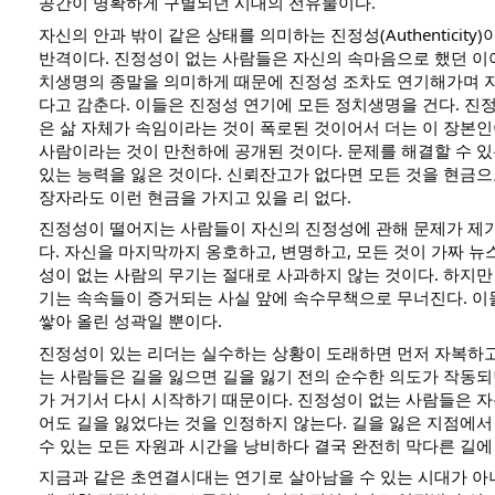
공간이 명확하게 구별되던 시대의 전유물이다.
자신의 안과 밖이 같은 상태를 의미하는 진정성(Authenticity
반격이다. 진정성이 없는 사람들은 자신의 속마음으로 했던 이
치생명의 종말을 의미하게 때문에 진정성 조차도 연기해가며 
다고 감춘다. 이들은 진정성 연기에 모든 정치생명을 건다. 진
은 삶 자체가 속임이라는 것이 폭로된 것이어서 더는 이 장본인
사람이라는 것이 만천하에 공개된 것이다. 문제를 해결할 수 
있는 능력을 잃은 것이다. 신뢰잔고가 없다면 모든 것을 현금
장자라도 이런 현금을 가지고 있을 리 없다.
진정성이 떨어지는 사람들이 자신의 진정성에 관해 문제가 제
다. 자신을 마지막까지 옹호하고, 변명하고, 모든 것이 가짜 뉴
성이 없는 사람의 무기는 절대로 사과하지 않는 것이다. 하지만
기는 속속들이 증거되는 사실 앞에 속수무책으로 무너진다. 이
쌓아 올린 성곽일 뿐이다.
진정성이 있는 리더는 실수하는 상황이 도래하면 먼저 자복하고
는 사람들은 길을 잃으면 길을 잃기 전의 순수한 의도가 작동
가 거기서 다시 시작하기 때문이다. 진정성이 없는 사람들은 
어도 길을 잃었다는 것을 인정하지 않는다. 길을 잃은 지점에서 
수 있는 모든 자원과 시간을 낭비하다 결국 완전히 막다른 길에
지금과 같은 초연결시대는 연기로 살아남을 수 있는 시대가 아