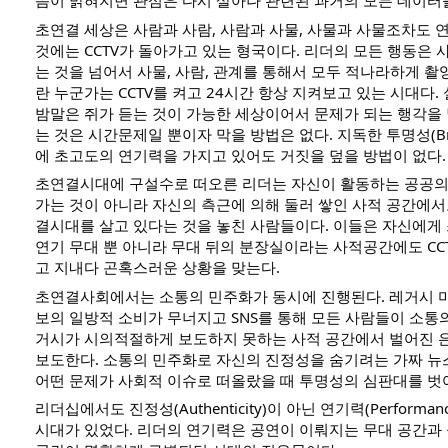
음이 밝혀지면 관심은 다시 살아나 관련된 과거의 모든 데이터를
초연결 세상은 사람과 사람, 사람과 사물, 사물과 사물조차도 
것에는 CCTV가 돌아가고 있는 형국이다. 리더의 모든 행동은 
는 것을 넘어서 사물, 사람, 관계를 통해서 모두 적나라하게 촬
란 누군가는 CCTV를 켜고 24시간 항상 지켜보고 있는 시대다.
밤말은 쥐가 듣는 것이 가능한 세상이어서 문제가 되는 행각을
는 것은 시간문제일 뿐이자 막을 방법은 없다. 지독한 투명성(Brutal
에 초고도의 연기력을 가지고 있어도 거짓을 덮을 방법이 없다.
초연결시대에 구설수로 떠오른 리더는 자신이 활동하는 공공의
가는 것이 아니라 자신의 측근에 의해 둘러 쌓인 사적 공간에서도
결시대를 살고 있다는 것을 놓친 사람들이다. 이들은 자신에
연기 무대 뿐 아니라 무대 뒤의 분장실이라는 사적공간에도 CC
고 지내다 곤혹스러운 상황을 맞는다.
초연결사회에서는 소통의 민주화가 동시에 진행된다. 레거시 
보의 일방적 소비가 무너지고 SNS를 통해 모든 사람들이 소통
거시가 시의적절하게 보도하지 못하는 사적 공간에서 벌어진 
보도한다. 소통의 민주화로 자신의 진정성을 숨기려는 가짜 
어떤 문제가 사회적 이슈로 떠올랐을 때 투명성의 심판대를 벗
리더십에서도 진정성(Authenticity)이 아닌 연기력(Perform
시대가 있었다. 리더의 연기력은 공연이 이뤄지는 무대 공간과