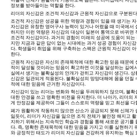
정보를 받아들이는 역할을 한다.
리더의 자신감은 조건적 자신감과 근원적 자신감으로 구분된다
조건적 자신감은 성공을 위한 역량과 경험이 있을 때 생기는 
자신감은 유창한 영어구사 능력이 있거나 어렸을 때 미국에서 
하지만 이런 역량은 자신감의 대상이 일본어 통역으로 바뀌면
조건적 자신감이다. 과거의 경험이 미래의 성공에 도움이 되는
지만 지금과 같은 답이 없는 시대에는 과거 성공 경험이 자신
다. 학생들이 취업을 위해 구축하는 스팩은 근원적 자신감이 
한다.
근원적 자신감은 자신의 존재목적에 대한 확고한 믿음 때문에 
적이 달성될 것이라는 믿음이 확고하면 이것을 달성하는 길에
실에서 생기는 불확실성의 안개가 걷히고 자신감이 생긴다. 상
신감은 일관되게 적용된다. 불확실성의 망망대해에 몸을 던질 
적에 대한 믿음에 근거한 자신감이다.
자신감이 있는 리더는 변화와 혁신을 두려워하지 않으며, 불
대한 안경을 쓰고 명확한 비전을 유지한다. 더 나아가, 리더의
게 안정감을 제공하여 그들이 스스로의 역량을 믿고 최선을 다할
폐가 원활하게 작동하지 않으면 산소가 공급되지 못해 신체가
잃듯이, 리더가 자신감을 잃으면 조직 전체가 불안정 해지고 활
지하기 위해서는 지속적인 학습과 경험을 통해 새로운 공기를
다. 즉, 명확한 존재목적에 대한 믿음을 가지고 이를 실현하기 
와 긍정적인 태도가 리더의 자신감을 건강하게 유지하는 핵심 