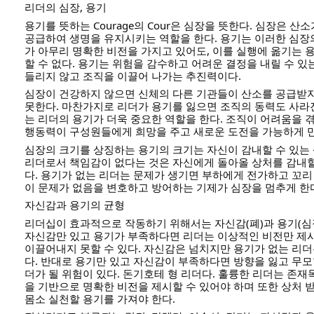
리더의 심장, 용기
용기를 뜻하는 Courage의 Cour은 심장을 뜻한다. 심장은 
공급하여 생명을 유지시키는 역할을 한다. 용기는 이러한 심장
가 아무리 명확한 비전을 가지고 있어도, 이를 실행에 옮기는 
할 수 없다. 용기는 위험을 감수하고 어려운 결정을 내릴 수 있
들리지 않고 조직을 이끌어 나가는 추진력이다.
심장이 건강하지 않으면 신체의 다른 기관들이 산소를 공급받지
못한다. 마찬가지로 리더가 용기를 잃으면 조직의 동력도 사라
는 리더의 용기가 더욱 중요한 역할을 한다. 조직이 어려움을 겪
행동력이 구성원들에게 희망을 주고 새로운 도전을 가능하게 
심장의 크기를 상징하는 용기의 크기는 자신이 감내할 수 있는
리더로서 책임감이 없다는 것은 자신에게 돌아올 상처를 감내
다. 용기가 없는 리더는 문제가 생기면 부하에게 전가하고 꼬리
이 문제가 없음을 변호하고 방어하는 기제가 심장을 멈추게 한
자신감과 용기의 균형
리더십이 효과적으로 작동하기 위해서는 자신감(폐)과 용기(심
자신감만 있고 용기가 부족하다면 리더는 이상적인 비전만 제시
이끌어내지 못할 수 있다. 자신감은 넘치지만 용기가 없는 리
다. 반대로 용기만 있고 자신감이 부족하다면 방향을 잃고 무모
더가 될 위험이 있다. 돈기호테 형 리더다. 훌륭한 리더는 존재
을 기반으로 명확한 비전을 제시할 수 있어야 하며 또한 상처
몸소 실천할 용기를 가져야 한다.