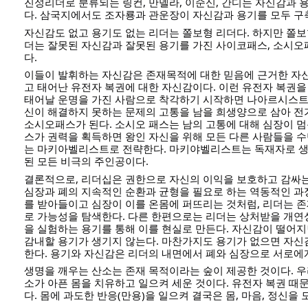
진성리더로 분류되는 링컨, 만델라, 이순신, 간디는 자신감과 
다. 삼국지에서도 조자룡과 관운장이 자신감과 용기를 모두 구
자신감도 없고 용기도 없는 리더는 쫄보형 리더다. 하지만 쫄보
더는 잘못된 자신감과 잘못된 용기를 가진 사이코패스, 소시
다.
이들이 발휘하는 자신감은 존재목적에 대한 믿음에 근거한 자
고 태어난 유전자 복권에 대한 자신감이다. 이런 유전자 복권을
태어날 운명을 가진 사람으로 착각하기 시작하면 나아르시스트
신이 해결하지 못하는 문제의 고통을 남을 희생양으로 삼아 
소시오패스가 된다. 소시오 패스는 남의 고통에 대해 심장이 
스가 권력을 획득하면 왕인 자신을 위해 모든 다른 사람들을 
는 마키아벨리스트로 전략한다. 마키야벨리스트는 독재자로 생
된 모든 비극의 주인공이다.
결론적으로, 리더십은 권한으로 자신의 이익을 보호하고 감싸
심장과 폐의 지속적인 순환과 균형을 필요로 하는 역동적인 과
를 받아들이고 심장이 이를 온몸에 퍼뜨리는 것처럼, 리더는 
로 가능성을 탐색한다. 다른 한편으로는 리더는 상처받을 개연
을 실험하는 용기를 통해 이를 현실로 만든다. 자신감이 떨어
감내할 용기가 생기지 않는다. 마찬가지도 용기가 없으면 자신
한다. 용기와 자신감은 리더의 내면에서 폐와 심장으로 서로에
생명을 깨우는 산소는 존재 목적이라는 숲이 제공한 것이다. 우
소가 아픈 몸을 치유하고 일으켜 세운 것이다. 유전자 복권 때
다. 몸에 과도한 반응(만용)을 일으켜 결국은 몸, 마음, 정신을 