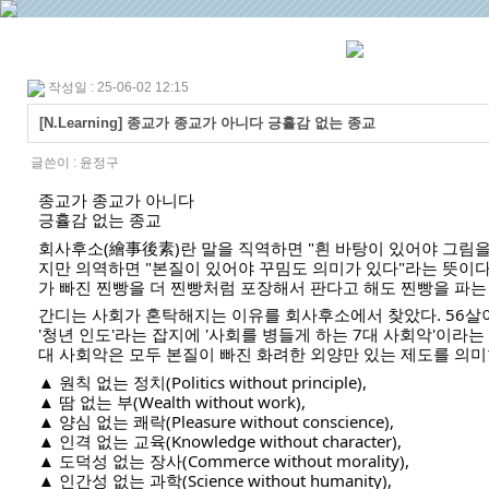
작성일 : 25-06-02 12:15
[N.Learning] 종교가 종교가 아니다 긍휼감 없는 종교
글쓴이 :
윤정구
종교가 종교가 아니다
긍휼감 없는 종교
회사후소(繪事後素)란 말을 직역하면 "흰 바탕이 있어야 그림을
지만 의역하면 "본질이 있어야 꾸밈도 의미가 있다"라는 뜻이다
가 빠진 찐빵을 더 찐빵처럼 포장해서 판다고 해도 찐빵을 파는
간디는 사회가 혼탁해지는 이유를 회사후소에서 찾았다. 56살이
'청년 인도'라는 잡지에 '사회를 병들게 하는 7대 사회악'이라는
대 사회악은 모두 본질이 빠진 화려한 외양만 있는 제도를 의미
▲ 원칙 없는 정치(Politics without principle),
▲ 땀 없는 부(Wealth without work),
▲ 양심 없는 쾌락(Pleasure without conscience),
▲ 인격 없는 교육(Knowledge without character),
▲ 도덕성 없는 장사(Commerce without morality),
▲ 인간성 없는 과학(Science without humanity),