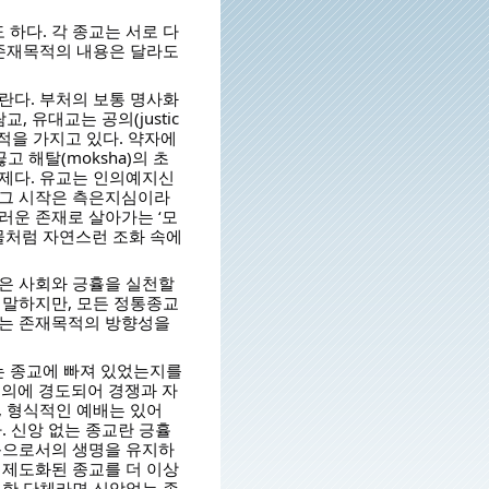
하다. 각 종교는 서로 다
 존재목적의 내용은 달라도
란다. 부처의 보통 명사화
, 유대교는 공의(justic
적을 가지고 있다. 약자에
고 해탈(moksha)의 초
전제다. 유교는 인의예지신
 그 시작은 측은지심이라
러운 존재로 살아가는 ‘모
 물처럼 자연스런 조화 속에
않은 사회와 긍휼을 실천할
 말하지만, 모든 정통종교
려는 존재목적의 방향성을
는 종교에 빠져 있었는지를
의에 경도되어 경쟁과 자
, 형식적인 예배는 있어
. 신앙 없는 종교란 긍휼
믿음으로서의 생명을 유지하
 제도화된 종교를 더 이상
명한 단체라면 신앙없는 종