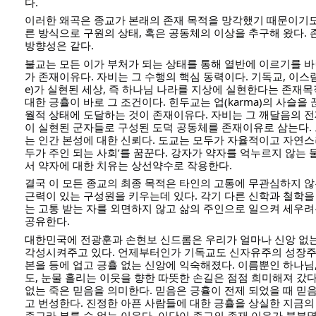
다.
이러한 왜곡은 종교가 본래의 존재 목적을 망각했기 때문이기도 
른 방식으로 구원의 상태, 혹은 공동체의 이상을 추구해 왔다.
방향성은 같다.
불교는 모든 이가 부처가 되는 상태를 통해 열반에 이르기를 바
가 존재이유다. 자비는 그 수행의 핵심 동력이다. 기독교, 이스람교
e)가 실현된 세상, 즉 하나님 나라를 지상에 실현한다는 존재목
대한 긍휼이 바로 그 조건이다. 힌두교는 업(karma)의 사슬을 끊
월적 상태에 도달하는 것이 존재이유다. 자비는 그 깨달음의 
이 실현된 군자들로 구성된 도덕 공동체를 존재이유로 삼는다.
는 인간 본성에 대한 신뢰다. 도교는 모두가 자율적이고 자연스
두가 주인 되는 사회’를 꿈꾼다. 강자가 약자를 억누르지 않는
서 약자에 대한 치유는 상선약수로 작용한다.
결국 이 모든 종교의 최종 목적은 타인의 고통에 무관심하지 
근력이 있는 구성원을 키우는데 있다. 각기 다른 신학과 철학을
는 고통 받는 자를 외면하지 않고 삶의 주인으로 일으켜 세우
공유한다.
대한민국에 전광훈과 손현보 신드롬은 우리가 얼마나 신앙 없
각성시켜주고 있다. 언제부터인가 기독교도 신자유주의 성장주
본을 등에 업고 긍휼 없는 신앙에 익숙해졌다. 이름뿐인 하나님
도, 눈물 흘리는 이웃을 향한 따뜻한 손길은 점점 희미해져 갔다
없는 죽은 믿음을 의미한다. 믿음은 긍휼이 전제 되었을 때 
고 번성한다. 진정한 아픈 사람들에 대한 긍휼을 상실한 지금의
종교라 부를 수 없는 이유다. 이단이 종교의 존재 이유가 불분