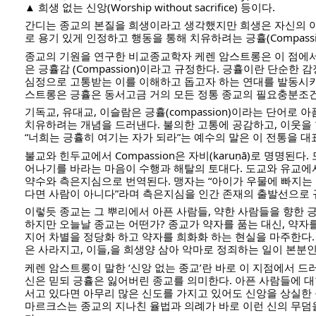
▲ 희생 없는 신앙(Worship without sacrifice) 등이다.
간디는 종교의 본질을 희생이라고 생각했지만 희생은 자신의 
로 용기 있게 인정하고 행동을 통해 치유하려는 긍휼(Compassi
종교의 기원을 연구한 비교종교학자 케렌 암스트롱은 이 점에서
은 긍휼감 (Compassion)이라고 규정한다. 긍휼이란 단순한
심정으로 고통받는 이를 이해하고 돕고자 하는 연대를 발동시키
스트롱은 긍휼은 동서고금 거의 모든 정통 종교의 필요충분조
기독교, 유대교, 이슬람은 긍휼(compassion)이라는 단어로
치유하려는 개념을 드러낸다. 불의한 고통에 공감하고, 이웃을 
“너희는 긍휼히 여기는 자가 되라”는 예수의 말은 이 전통을 대
불교와 힌두교에서 Compassion은 자비(karuṇā)로 명명된다
어나기를 바라는 마음이 수행과 해탈의 토대다. 도교와 유교에서도
약수와 측은지심으로 번역된다. 맹자는 “아이가 우물에 빠지는
다면 사람이 아니다”라며 측은지심을 인간 존재의 출발선으로 
이렇듯 종교는 그 뿌리에서 아픈 사람들, 약한 사람들을 향한 
하지만 오늘날 종교는 어떤가? 종교가 약자를 품는 대신, 약자를
지어 차별을 정당화 하고 약자를 희화화 하는 현실을 마주한다.
은 사라지고, 이들,을 희생양 삼아 악마로 정죄하는 일이 본분
케렌 암스트롱이 말한 ‘신앙 없는 종교’란 바로 이 지점에서 드
신은 믿되 긍휼은 잃어버린 종교를 의미한다. 아픈 사람들에 
서고 있다면 아무리 많은 신도를 가지고 있어도 신앙을 상실한 
마르크스는 종교의 지나친 율법과 의례가 바로 이런 신의 무덤