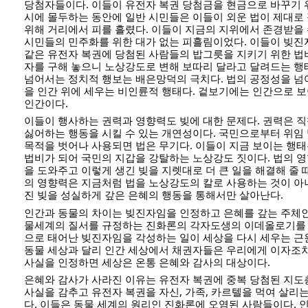
당첨자들이다. 이들이 유전자 복권 당첨금을 현금으로 바꾸기 
시에 몰두하는 동안에 일반 시민들은 이들이 외운 법이 제대로
위해 거리에서 피를 흘렸다. 이들이 지금의 지위에서 존경받을 
시민들의 민주화를 위한 대가 없는 피흘림이었다. 이들이 빚
같은 유전자 복권에 당첨된 사람들의 밥그릇을 지키기 위한 법비
자를 구해 놓으니 노상강도로 변해 보따리 달라고 달려드는 행
넘어서는 정치적 행보는 배은망덕의 극치다. 법의 공정성을 넘
을 인간 위에 세우는 비인륜적 행태다. 겉보기에는 인간으로 
인간이다.
이들이 행사하는 권력과 영향력도 빚에 대한 문제다. 권력은 
싫어하는 행동을 시킬 수 있는 개연성이다. 국민으로부터 위임
목적을 벗어나 사용되면 법은 무기다. 이들이 지금 보이는 행
법비가 되어 국민의 지갑을 강탈하는 노상강도 짓이다. 법의 
을 도와주고 이렇게 생긴 빚을 지렛대로 더 큰 일을 해결해 줄 
의 영향력은 지금처럼 법을 노상강도의 칼로 사용하는 것이 
진 빚을 성실하게 갚은 은혜의 행동을 통해서만 살아난다.
인간과 동물의 차이는 빚진자임을 인정하고 은혜를 갚는 주체인
물세계의 질서를 규정하는 진화론의 각자도생의 이데올로기를 
으로 태어난 빚진자임을 각성하는 일이 세상을 다시 세우는 근
동물 세상과 달리 인간 세상에서 채권자들은 우리에게 이자조
사실을 인정하면 세상은 온통 은혜와 감사의 대상이다.
은혜와 감사가 사라진 이유는 유전자 복권에 중복 당첨된 지
사실을 감추고 유전자 복권을 자신, 가족, 카르텔을 먹여 살리
다. 이들은 동물 세계의 원리인 진화론에 오염된 사람들이다. 