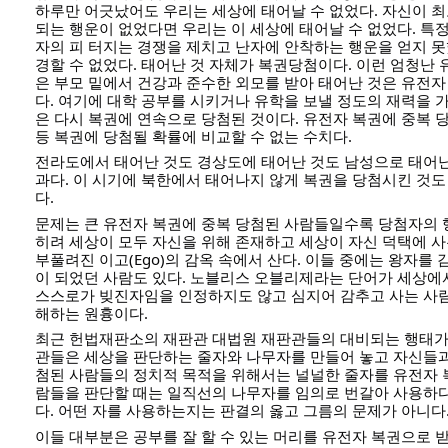
하루만 어긋났어도 우리는 세상에 태어날 수 없었다. 자신이 
되는 행운이 없었다면 우리는 이 세상에 태어날 수 없었다. 특정
자의 피 터지는 경쟁을 제치고 난자에 안착하는 행운을 얻지 
경할 수 없었다. 태어난 것 자체가 복권당첨이다. 이런 엄청난 
은 부모 밑에서 건강과 준수한 외모를 받아 태어난 것은 유전
다. 여기에 대학 공부를 시키거나 유학을 보낼 정도의 재력을 
은 다시 복권에 연속으로 당첨된 것이다. 유전자 복권에 중복 
등 복권에 당첨될 확률에 비교할 수 없는 수치다.
전라도에서 태어난 것도 경상도에 태어난 것도 남성으로 태어난
과다. 이 시기에 북한에서 태어나지 않게 복권을 당첨시킨 것도
다.
문제는 큰 유전자 복권에 중복 당첨된 사람들일수록 당첨자의 
히려 세상이 모두 자신을 위해 존재하고 세상이 자신 덕택에 
부풀려진 이고(Ego)의 감옥 속에서 산다. 이들 중에는 왕자를
이 되었던 사람도 있다. 노블리스 오블리제라는 단어가 세상에
스스로가 빚진자임을 인정하지도 않고 심지어 감추고 사는 사
해하는 원흉이다.
최근 헌법재판소의 재판관 대법원 재판관들의 대비되는 행태가 
관들은 세상을 판단하는 줄자와 나무자를 만들어 놓고 자신들과
첨된 사람들의 정치적 목적을 위해서는 널널한 줄자를 유전자 
람들을 판단할 때는 일직선의 나무자를 임의로 번갈아 사용하다
다. 어떤 자를 사용하는지는 판결의 옳고 그름의 문제가 아니다
이들 대부분은 공부를 잘 할 수 있는 머리를 유전자 복권으로 