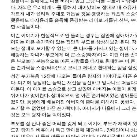
길들이다 실패해도 나를 버리지 말고 그냥 나를 나로서 사랑
다. 자식은 우리에게 나를 통해서 태어났어도 절대로 내 소유가
가르쳐 내가 윤리적 주체로 거듭날 것을 명령하는 최초의 스승
했음에도 타자윤리를 습득해 존경받는 리더로 거듭난 신부, 수녀
한 사람들이다.
이런 이야기가 현실적으로 안 들리는 경우는 집안에 장애아가
어지는 아픈 손가락이 있는 집안의 부모를 상상해보면 된다. 
모는 절대로 포기할 수 없는 더 큰 타자를 가지고 있는 셈이다.
해당하는 자녀가 부모에게 더 큰 스승(타자)이다. 이런 아픈 
른 부모보다 본능적으로 아픈 사람들을 타자로 환대하는 더 큰 
픈 손가락을 스승(타자)으로 모시고 제대로 환대하는 삶을 살았
성경 누가복음 15장에 나오는 '돌아온 탕자의 이야기'도 아픈 
다. 여기에 등장하는 둘째는 재산을 탕진하고 망나니로 떠돌다
아온다. 이 아이를 스승으로 삼고 살았던 아버지는 아들이 회
뛰어나가 맞이한다. 상대적으로 덜 아픈 손가락이었던 맏아들은
켰지만, 동생에게 베풀어진 아버지의 환대를 이해하지 못한다.
포기할 수 없었던 아픈 손가락이다. 아버지가 마을에서 그리 순
것은 모두 탕자 아들 덕이었다.
부모를 잘 만나 좋은 머리를 갖게 되고 여기에 부모가 재력이 
도면 탕자의 비유에서 특급 맏아들에 해당한다. 장애인이나 성
자의 비유에서 둘째 아들로 태어난 것이다. 대한민국에서 선거