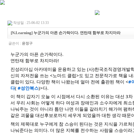
작성일 : 25-06-02 13:33
[N.Learning] 누군가의 아픈 손가락이다. 연탄재 함부로 차지마라
글쓴이 :
윤정구
누군가의 아픈 손가락이다.
연탄재 함부로 차지마라!
진성리더십 아카데미을 운용하고 있는 (사)한국조직경영개발학
신의 자저전을 쓰는 <노마드 클럽>도 있고 전문작가로 책을 
클럽이 있다. 다양한 책이 나왔는데 얼마 전에 출판된 책이 <
#
다
(
#성안북스
)>다.
이 책이 갑자기 오늘 이 시점에서 다시 소환된 이유는 대선 3
서 우리 사회는 어떻게 하다 여성과 장애인과 소수자에게 최
나눠주는 것이 아니라 틈만 나면 이들을 갈라치기 해가며 폄
같은 괴물을 대선후보로까지 세우게 되었을까 대한 생각 때문이
책의 제목대로 누구에게 참 스승이 된다는 것은 지식을 가르쳐
나눠준다는 의미다. 더 많은 지혜를 전수하는 사람을 스승이라