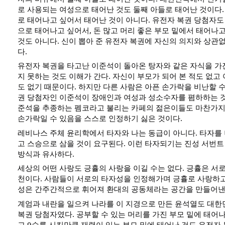
로 사용되는 여성으로 태어난 것도 둘째 아들로 태어난 것이다.
로 태어나고 싶어서 태어난 것이 아니다. 유전자 복권 당첨자도
으로 태어나고 싶어서, 돈 많고 머리 좋은 부모 밑에서 태어나
것도 아니다. 신이 뽑아 준 유전자 복권에 자신의 의지와 상관
다.
유전자 복권을 타고난 이준석이 돌아온 탕자와 같은 자식을 가
지 못하는 것도 이해가 간다. 자신이 부모가 되어 본 적도 없고
도 없기 때문이다. 하지만 다른 사람은 아픈 손가락을 비난할 수
권 당첨자인 이준석이 장애인과 여성과 성소수자를 폄하하는 것
준석을 추종하는 펨코라고 불리는 카페의 젊은이들도 마찬가지
손가락일 수 있음을 스스로 인정하기 싫은 것이다.
레비나스 주체 윤리학에서 타자와 나는 동급이 아니다. 타자를 
고 스승으로 삼을 것이 요구된다. 이런 타자되기는 진성 서번
방식과 유사하다.
세상의 어떤 사랑도 긍휼의 사랑을 이길 수는 없다. 긍휼은 서
천이다. 사람들이 서로의 타자성을 인정해가며 긍휼로 사랑하고
성은 간주간적으로 휘어져 환대의 공동체라는 공간을 만들어낸
계엄과 내란을 일으켜 나라를 이 지경으로 만든 윤석열도 대
복권 당첨자였다. 공부할 수 있는 머리를 가진 부모 밑에 태어
고 9수를 시킬만큼 재력이 있는 부모 밑에 태어난 것도 유전자 