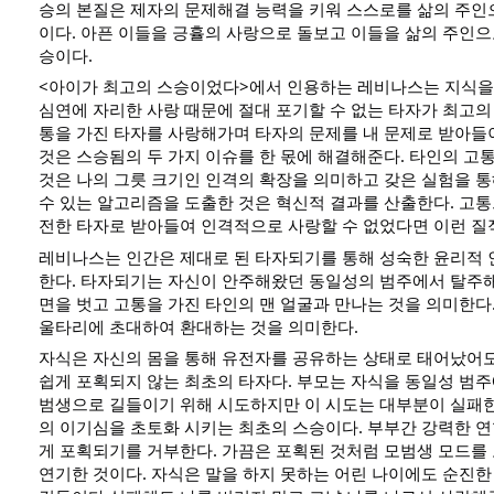
승의 본질은 제자의 문제해결 능력을 키워 스스로를 삶의 주인
이다. 아픈 이들을 긍휼의 사랑으로 돌보고 이들을 삶의 주인으
승이다.
<아이가 최고의 스승이었다>에서 인용하는 레비나스는 지식을
심연에 자리한 사랑 때문에 절대 포기할 수 없는 타자가 최고의
통을 가진 타자를 사랑해가며 타자의 문제를 내 문제로 받아
것은 스승됨의 두 가지 이슈를 한 몫에 해결해준다. 타인의 고
것은 나의 그릇 크기인 인격의 확장을 의미하고 갖은 실험을 
수 있는 알고리즘을 도출한 것은 혁신적 결과를 산출한다. 고
전한 타자로 받아들여 인격적으로 사랑할 수 없었다면 이런 질
레비나스는 인간은 제대로 된 타자되기를 통해 성숙한 윤리적
한다. 타자되기는 자신이 안주해왔던 동일성의 범주에서 탈주
면을 벗고 고통을 가진 타인의 맨 얼굴과 만나는 것을 의미한다.
울타리에 초대하여 환대하는 것을 의미한다.
자식은 자신의 몸을 통해 유전자를 공유하는 상태로 태어났어
쉽게 포획되지 않는 최초의 타자다. 부모는 자식을 동일성 범주
범생으로 길들이기 위해 시도하지만 이 시도는 대부분이 실패한
의 이기심을 초토화 시키는 최초의 스승이다. 부부간 강력한 
게 포획되기를 거부한다. 가끔은 포획된 것처럼 모범생 모드를
연기한 것이다. 자식은 말을 하지 못하는 어린 나이에도 순진한