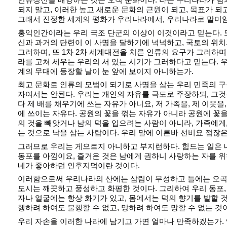
되지 말고, 이러한 높고 새로운 문화의 근원이 되고, 목표가 되
그래서 진정한 세계의 평화가 우리나라에서, 우리나라로 말미
홍익인간이라는 우리 국조 단군의 이상이 이것이라고 믿는다. 
신과 과거의 단련이 이 사명을 달하기에 넉넉하고, 국토의 위
그러하며, 또 1차 2차 세계대전을 치른 인류의 요구가 그러하며
라를 고쳐 세우는 우리의 서 있는 시기가 그러하다고 믿는다. 
계의 무대에 등장할 날이 눈 앞에 보이지 아니하는가.
최고 문화로 인류의 모범이 되기로 사명을 삼는 우리 민족의 
자여서는 안된다. 우리는 개인의 자유를 극도로 주장하되, 그것
다 제 배를 채우기에 쓰는 자유가 아니요, 저 가족을, 제 이웃을,
에 쓰이는 자유다. 공원의 꽃을 꺾는 자유가 아니라 공원에 꽃을
의 것을 빼앗거나 남의 덕을 입으려는 사람이 아니라, 가족에게,
는 것으로 낙을 삼는 사람이다. 우리 말에 이른바 선비요 점잖은
그러므로 우리는 게으르지 아니하고 부지런하다. 힘드는 일은 
동포를 아낌이요, 즐거운 것은 남에게 권하니 사랑하는 자를 위
네가 좋아하던 인후지덕이란 것이다.
이러함으로써 우리나라의 산에는 삼림이 무성하고 들에는 오곡
도시는 깨끗하고 풍성하고 화평한 것이다. 그리하여 우리 동포,
자나 얼굴에는 항상 화기가 있고, 몸에서는 덕의 향기를 발할 것
행하려 하여도 불행할 수 없고, 망하려 하여도 망할 수 없는 것
우리 자손을 이러한 나라에 남기고 가면 얼마나 만족하겠는가.