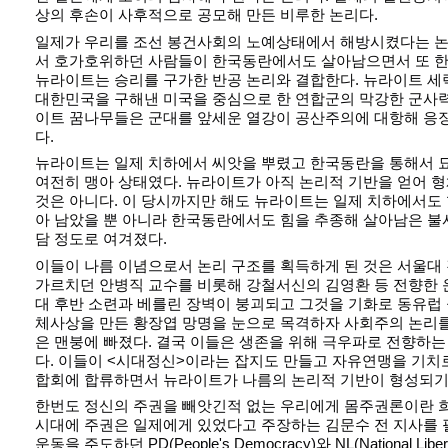
상의 후손이 사후적으로 공모해 만든 비루한 논리다.
일제가 우리를 조선 봉건사회의 노예상태에서 해방시켰다는 논
서 호가호위하던 사람들이 한국동란에서도 살아남으면서 또 한
뉴라이트는 승리를 구가한 반공 논리와 결합한다. 뉴라이트 세력
대한민국을 구해낸 미국을 중심으로 한 연합군의 막강한 군사력
이트 꿈나무들은 군대를 앞세운 열강이 공산주의에 대항해 응
다.
뉴라이트는 일제 치하에서 씨앗을 뿌렸고 한국동란을 통해서 
여전히 맹아 상태였다. 뉴라이트가 아직 논리적 기반을 얻어 
것은 아니다. 이 당시까지만 해도 뉴라이트는 일제 치하에서도 
아 남았을 뿐 아니라 한국동란에서도 힘을 추종해 살아남은 불
담 정도로 여겨졌다.
이들이 나름 이념으로서 논리 구조를 획득하게 된 것은 서울
가르치던 안병직 교수를 비롯해 강철서신의 김영환 등 전향한 운
대 후반 소련과 베를린 장벽이 붕괴되고 그것을 기화로 동유럽
체사상을 만든 황장엽 망명을 눈으로 목격하자 사회주의 논리
은 맨붕에 빠졌다. 결국 이들은 생존을 위해 극우파로 전향하
다. 이들이 <시대정신>이라는 잡지도 만들고 자유연맹을 기치
합회에 합류하면서 뉴라이트가 나름의 논리적 기반이 형성되기
한번도 정신의 주권을 빼앗긴적 없는 우리에게 몸주권론이란 
시대에 주권은 일제에게 있었다고 주장하는 김문수 전 지사를 필
운동을 주도하던 PD(People's Democracy)와 NL(National Li