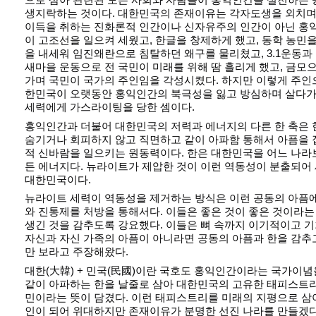
생지락하는 것이다. 대한민국의 존재이유는 각자도생을 외치며
이득을 취하는 진화론적 인간이나 신자유주의 인간이 아닌 홍
이 고조선을 일으켜 세웠고, 한글을 창제하게 했고, 동학 농민을
을 내세워 임진왜란으로 침탈하던 왜구를 물리쳤고, 3.1운동과
새마을 운동으로 전 국민이 미래를 위해 땀 흘리게 했고, 금모으
가며 국민이 국가의 주인임을 각성시켰다. 하지만 이렇게 주인
한민국이 오랫동안 홍익인간의 북극성을 잃고 방심하며 살다가
세력에게 가스라이팅을 당한 셈이다.
홍익인간과 더불어 대한민국의 저력과 에너지의 다른 한 축은 한
숨기거나 회피하지 않고 직면하고 같이 아파함 통해서 아픔을
적 신바람을 일으키는 원동력이다. 한은 대한민국을 어느 나라
든 에너지다. 뉴라이트가 제압한 것이 이런 역동성이 분출되어
대한민국이다.
뉴라이트 세력이 역동성을 제거하는 방식은 이런 공동의 아픔
와 진통제를 처방을 통해서다. 이들은 좋은 것이 좋은 것이라
생긴 것을 감추도록 강요했다. 이들은 뼈 속까지 이기적이고
자신과 자신 가족의 아픔이 아니라면 공동의 아픔과 한을 감추
만 보라고 주장해왔다.
대한(大韓) + 민국(民國)이란 국호도 홍익인간이라는 국가이
같이 아파하는 한을 날줄로 삼아 대한민국의 고유한 태피스트
민이라는 뜻이 담겼다. 이런 태피스트리를 미래의 지평으로 삼
인이 되어 위대하지만 존재이유가 분명한 선진 나라를 만들겠다