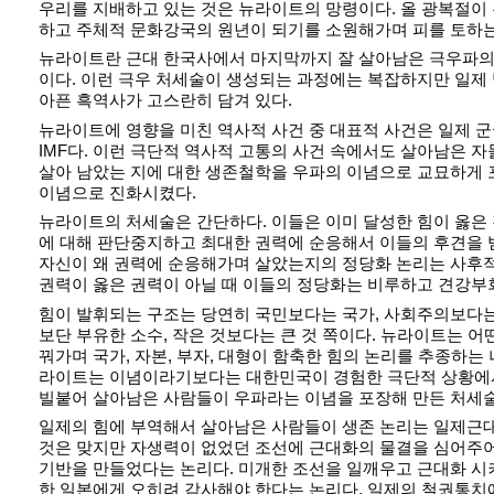
우리를 지배하고 있는 것은 뉴라이트의 망령이다. 올 광복절이
하고 주체적 문화강국의 원년이 되기를 소원해가며 피를 토하는
뉴라이트란 근대 한국사에서 마지막까지 잘 살아남은 극우파의
이다. 이런 극우 처세술이 생성되는 과정에는 복잡하지만 일제
아픈 흑역사가 고스란히 담겨 있다.
뉴라이트에 영향을 미친 역사적 사건 중 대표적 사건은 일제 군
IMF다. 이런 극단적 역사적 고통의 사건 속에서도 살아남은 
살아 남았는 지에 대한 생존철학을 우파의 이념으로 교묘하게
이념으로 진화시켰다.
뉴라이트의 처세술은 간단하다. 이들은 이미 달성한 힘이 옳은
에 대해 판단중지하고 최대한 권력에 순응해서 이들의 후견을 
자신이 왜 권력에 순응해가며 살았는지의 정당화 논리는 사후
권력이 옳은 권력이 아닐 때 이들의 정당화는 비루하고 견강부
힘이 발휘되는 구조는 당연히 국민보다는 국가, 사회주의보다는
보단 부유한 소수, 작은 것보다는 큰 것 쪽이다. 뉴라이트는 어
꿔가며 국가, 자본, 부자, 대형이 함축한 힘의 논리를 추종하는
라이트는 이념이라기보다는 대한민국이 경험한 극단적 상황에
빌붙어 살아남은 사람들이 우파라는 이념을 포장해 만든 처세
일제의 힘에 부역해서 살아남은 사람들이 생존 논리는 일제근
것은 맞지만 자생력이 없었던 조선에 근대화의 물결을 심어주어
기반을 만들었다는 논리다. 미개한 조선을 일깨우고 근대화 시
한 일본에게 오히려 감사해야 한다는 논리다. 일제의 철권통치