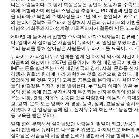
나온 사람들이다. 그 당시 학생운동은 농민과 노동자를 주축
의에 저항해가며 레닌과 스탈린을 추종하는 PD 계열과 반봉건
을 타파하고 북한의 주체사상을 따르던 NL로 분열되어 싸우고 
의 논리에 굴복해 극우파로 전향해서 지금의 뉴라이트의 기반
이념적 기회주의자와 생계형 기회주의자가 협동해 만든 고도화
2000년 대 들어서서 전향한 주사파와 사회주의자들이 합류해
다. 일제에서 살아남은 사람들이 뉴라이트의 밀알을 뿌렸다면,
주의 붕괴를 통해 살아남은 사람들이 뉴라이트를 묘목이나 나무
뉴라이트가 과일나무로 열매를 얻게 된 마지막 역사적 사건이 IM
자금력의 화신이다. 1997년 금융위기에 처한 대한민국이 빚을
IMF는 돈을 빌려주는 대신 대한민국의 경제, 사회, 문화를 
경쟁과 효율성 원리에 따라 개혁하는 것을 조건으로 걸었다. 대
졸업하게 된 것은 국가의 고통을 공동으로 분담해서 대한민국
들의 한결같은 의지가 힘을 발휘했다. 누구보다 이재에 밝은 
융의 힘을 등에 업고 무자비하게 투입되는 신자유주의의 힘을 
우는 시장, 경쟁, 자유에 순종할 것을 다짐한다. 이들의 예측대
교, 교회, 문화 모든 영역에서 경쟁, 능력, 성과, 효율성을 중
시켰다. 이런 열망을 등에 업고 신자유주의 화신으로 등장한 
등 교육을 받은 MB다.
일제 힘에 부역해서 살아남았던 사람들이 밀알이 되고, 반공과
들이 협업해서 뉴라이트 나무를 키워냈고, 마지막으로 IMF의 
살아남은 사람들의 시장경쟁 논리가 결합해서 지금 형태의 뉴