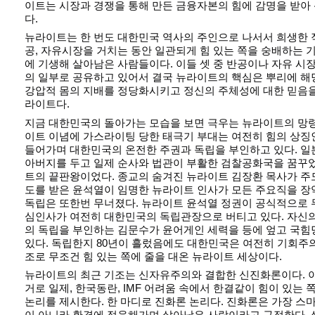
이트는 시장과 경쟁을 통해 만든 금융자본의 힘에 감명을 받아
다.
뉴라이트는 한 번도 대한민국 역사의 주인으로 나서서 희생한 적이
공, 자유시장을 거치는 동안 일관되게 힘 있는 쪽을 숭배하는 
에 기생해 살아남은 사람들이다. 이들 셋 중 반공이나 자유 시
의 일부로 공유하고 있어서 결국 뉴라이트의 핵심은 뿌리에 해
강압적 몸의 지배를 정당화시키고 정신의 주체성에 대한 믿음을
라이트다.
지금 대한민국의 돌아가는 모습을 보면 극우는 뉴라이트의 망령
이트 이념에 가스라이팅 당한 태극기 부대는 여전히 힘의 상징
들어가며 대한민국의 온전한 주권과 독립을 부인하고 있다. 일
아버지를 두고 일제 순사와 법관이 부활한 검찰공화국을 꿈꾸
트의 끝판왕이었다. 종교의 숨겨진 뉴라이트 김장환 목사가 
도를 받은 윤석열이 임명한 뉴라이트 인사가 모든 주요직을 
독립은 또한번 무너졌다. 뉴라이트 윤석열 정권이 공식적으로
심인사가 여전히 대한민국의 독립관장으로 버티고 있다. 자신
의 독립을 부인하는 김문수가 윤어게인 세력을 등에 엎고 국힘
있다. 독립한지 80년이 흘렀음에도 대한민국은 여전히 기회주
조로 무조건 힘 있는 쪽에 줄을 대온 뉴라이트 세상이다.
뉴라이트의 최근 기조는 신자유주의와 결합한 신진화론이다. 
거로 일제, 한국동란, IMF 어려움 속에서 한결같이 힘이 있는
논리를 제시한다. 한 마디로 진화론 논리다. 진화론은 가장 스
이 아니라 환경에 적응해가며 살아남은 사람이라고 규정한다.