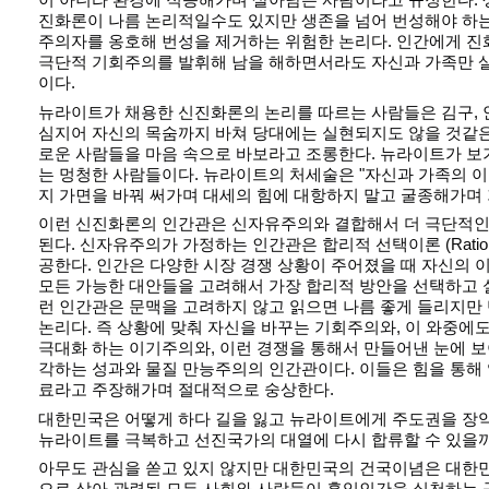
진화론이 나름 논리적일수도 있지만 생존을 넘어 번성해야 하
주의자를 옹호해 번성을 제거하는 위험한 논리다. 인간에게 
극단적 기회주의를 발휘해 남을 해하면서라도 자신과 가족만 
이다.
뉴라이트가 채용한 신진화론의 논리를 따르는 사람들은 김구, 안
심지어 자신의 목숨까지 바쳐 당대에는 실현되지도 않을 것같은
로운 사람들을 마음 속으로 바보라고 조롱한다. 뉴라이트가 보
는 멍청한 사람들이다. 뉴라이트의 처세술은 "자신과 가족의 
지 가면을 바꿔 써가며 대세의 힘에 대항하지 말고 굴종해가며
이런 신진화론의 인간관은 신자유주의와 결합해서 더 극단적인
된다. 신자유주의가 가정하는 인간관은 합리적 선택이론 (Rational C
공한다. 인간은 다양한 시장 경쟁 상황이 주어졌을 때 자신의 
모든 가능한 대안들을 고려해서 가장 합리적 방안을 선택하고 
런 인간관은 문맥을 고려하지 않고 읽으면 나름 좋게 들리지
논리다. 즉 상황에 맞춰 자신을 바꾸는 기회주의와, 이 와중에
극대화 하는 이기주의와, 이런 경쟁을 통해서 만들어낸 눈에 
각하는 성과와 물질 만능주의의 인간관이다. 이들은 힘을 통해
료라고 주장해가며 절대적으로 숭상한다.
대한민국은 어떻게 하다 길을 잃고 뉴라이트에게 주도권을 장
뉴라이트를 극복하고 선진국가의 대열에 다시 합류할 수 있을
아무도 관심을 쏟고 있지 않지만 대한민국의 건국이념은 대한
으로 삼아 관련된 모든 사회와 사람들이 홍익인간을 실천하는 