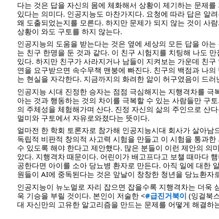
다는 것은 답을 자신의 몸에 체화해서 상황이 제기하는 문제를
있다는 의미다. 인공지능도 마찬가지다. 요청에 따라 답은 알
왜 도출되었는지를 모른다. 하지만 문제가 되지 않는 것이 사
상황이 와도 구토를 하지 않는다.
인공지능의 도움을 받는다는 것은 옆에 세상의 모든 답을 아는
는 친구 한명을 둔 것과 같다. 이 친구 시험지를 치팅해 나도 
있다. 하지만 친구가 사라지거나 남들이 지켜보는 가운데 친구
연을 요구받으면 속수무책 맨붕에 빠진다. 친구의 백점과 나의
는 현실을 자각한다. 지금까지의 화려한 앎이 허구였음이 드러
인공지능 시대 진정한 승자는 점점 극심해지는 지행격차를 극복
아는 것과 행동하는 것의 차이를 극복할 수 있는 사람들만 구
의 주체성을 체험해가며 산다. 진정 자신의 삶의 주인으로 산다
멀미와 구토에서 자유로와졌다는 뜻이다.
얼마전 한 학회 토론자로 참가해 인공지능시대 회사가 살아남
독립적 비판적 창의적 사고력 시험을 만들고 이 시험을 통과한 
수 있도록 해야 한다고 제안했다. 많은 분들이 이런 제안의 의
았다. 지행격차 때문이다. 어린이가 배고프다고 보챌 때마다 
공한다면 아이를 소아 당뇨병 환자로 만든다. 아직 일에 대한
원들이 AI에 중독된다는 것은 앞날이 창창한 청년을 당뇨환자로
인공지능이 뉴노멀로 자리 잡으면 잡을수록 지행격차는 더욱 
욱 기승을 부릴 것이다. 본인이 저술한 <
#급진거북이
(잉걸북스
대 자신만의 고유한 알고리즘을 만드는 문제를 어떻게 해결하는