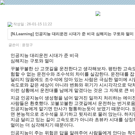
작성일 : 26-01-15 11:22
[N.Learning] 인공지능 대리운전 시대가 준 비극 심해지는 구토와 멀미
글쓴이 :
윤정구
인공지능 대리운전 시대가 준 비극
심해지는 구토와 멀미
꾸불꾸불한 산 고갯길을 운전한다고 생각해보자. 평탄한 고속
험할 수 없는 운전수와 조수석의 차이를 실감한다. 운전대를 잡
달리지 않음에도 조수석에 앉아 있는 사람은 극심한 멀미에 시
속도로와 같은 세상이 아니라 변화와 위기가 시시각각으로 닥
이런 상황에서 운전대를 남에게 맡겼다는 것은 그 자체로 큰 비
지금 인공지능이 생성형을 넘어 맡겨진 일까지 처리하는 에이
사람들은 환호했다. 꼬불꼬불한 고갯길에서 운전하는 번거로
인공지능에게 맡기면 만사가 형통하는듯이 보였기 때문이다. 문
면 본능적으로 조수석을 포기하고 뒷자리로 물러 앉는다. 하지만
지금 달리고 있는 길이 고속도로가 아니라 초뷰카 시대를 상
멀미는 더 심각해지기 때문이다.
인공지능이 주는 위험은 답을 알려주어 사람들에게 안다는 착각