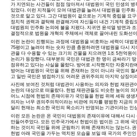
가 지연되는 사건들이 점점 많아져서 대법원이 국민 민생의 병
있었다. 이런 지적들이 모여 대법관을 늘려서 대법원을 민주화
것으로 알고 있다. 그간 대법원이 겉으로는 기계적 중립을 요
정치적 권력과 결탁해 판결해가며 자신들이 내건 기계적 중립
대법원의 민주화 논의에 불을 지폈다. 지귀연 윤석열 방면과 
결정적으로 법원을 개혁의 주체에서 객체로 끌어내린 도화선이
이런 논란이 진행되는 과정에 대법원을 비호하는 세력이 대법
75평이고 늘려야 하는 숫자 만큼 충원하려면 대법원을 다시 지
관을 다 수용할 수 있는 크기의 건물을 지으려면 1조 5천억원
논리가 등장했다. 대부분의 국민은 대법관 한 명이 금싸라기 땅
점유하고 있다는 사실을 몰랐다. 방어로 시작했지만 자중지란에
방어는 대법원이 국민을 위해 존재하는 것이 아니라 국민의 혈
고 일반 국민은 범접하기도 어려운 권위주의의 마지막 상징이라
사진에 보여진 것처럼 대법관이 사용하는 의자와 헌법 재판관
논란의 대상으로 떠올랐다. 헌법 재판관들도 비슷한 높이의 
어느 시점에 헌법의 존재이유가 국민들을 헌법 위에 세워 생
의자는 너무 권의주의적이라는 비판에 의자를 평범한 지금의 
달리 헌재는 최소한 국민의 목소리가 반영되는 기관이라는 인상
이런 모든 논란은 온 국민이 대법원의 존재이유에 대해서 다시
만들어주었다. 모든 민주국가에서 헌법이든 법이든 그 위에 국
하는 것이지 국민들 위에 군림하기 위해 존재하지는 않는다. 
헌법 아래 국민을 가두는 역치된 모습을 보일 때 국가의 주인인