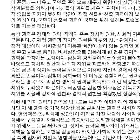
이 존중되는 이유도 국민을 주인으로 세우기 위함이지 지금 
삼권분립을 외쳐가며 자신들의 권위를 세우기 위함이 아니다. 정
적 중립을 지키지 못하면 국민이 직접 선출한 선출 권력에게 
의 원칙이다. 국민이 선출한 권력이 국민을 위해 일하는 모습을
거로 이들을 해임한다.
통상 권력은 경제적 권력, 직책이 주는 정치적 권한, 사회적 
구분된다. 경제적 권력과 정치적 권한은 매부와 처남 관계여서
접적 대상이다. 서희건설의 이봉관 회장이 살아 있는 권력인 
을 주고 사위를 총리실 비서실장으로 임용하게 한 건은 경제적
권력을 확장하는 노력이다. 삼성에 공화국이라는 이름이 붙여
바탕으로 정치적 권한과 사회적 지위를 과도하게 확장했기 때문
족은 남편의 정치적 권력을 사적으로 이용해 자신의 경제적 
되었던 인물이다. 검찰이 공화국이 된 이유도 검찰이라는 권력
우라는 명목으로 막강한 경제적 권력을 획득하고 이런 막강한 
지위도 누려왔기 때문이다. 극동방송 김장한 이사장은 기독교
지위를 이용해 정치적 권한과 경제적 권한을 확장했던 상징적 
이런 세 가지 권력의 영역을 넘나드는 부정적 이면거래의 진위
하면 이 세 권력 중 가장 막강한 힘을 발휘하는 권력은 사회적
다. 영향력은 돈, 직책에 상관없이 지위를 가진 사람이 사회적 
정해서 구성원이 자발적으로 복종하기로 동의한 상태를 의미한
기 위해서는 돈을 써야 하고, 정치적 권력을 행사하기 위해서
직책을 상실하는 모험을 감당해야 하지만 사회적 지위는 존재 
음 속에 임재해 자발적 영향력을 만들어내는 기반이다. 모든 것