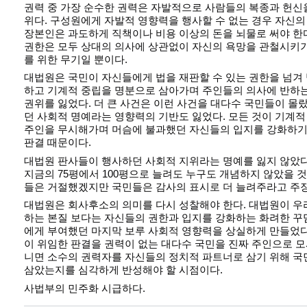
권력 중 가장 순수한 권력은 자발적으로 사람들의 복종과 헌신
위다. 구성원에게 자발적 영향력을 행사할 수 없는 경우 자신
장본인은 과도하게 직책이나 비용 이상의 돈을 뇌물로 써야 한다
권한은 모두 상대의 의사에 상관없이 자신의 욕망을 관철시키
를 위한 무기일 뿐이다.
대법원은 국민이 자신들에게 법을 재판할 수 있는 권한을 넘겨
하고 기계적 중립을 명분으로 삼아가며 주인들의 의사에 반하
권위를 잃었다. 더 큰 사건은 이런 사건을 대다수 국민들이 몰
던 사회적 명예라는 영향력의 기반도 잃었다. 모든 것이 기계
주인을 무시해가며 머슴에 불과했던 자신들의 입지를 강화하기
판결 때문이다.
대법원 판사들이 행사하던 사회적 지위라는 명예를 잃지 않았
지금의 75평에서 100평으로 늘려도 누구도 개념하지 않았을 
들은 거절했겠지만 국민들은 감사의 표시로 더 늘려주라고 주
대법원은 회사후소의 의미를 다시 성찰해야 한다. 대법원이 우
하는 본질 보다는 자신들의 권한과 입지를 강화하는 화려한 꾸
에게 부여했던 마지막 보루 사회적 영향력을 상실하게 만들었다
이 위임한 판결을 권력이 없는 대다수 국민을 진짜 주인으로 
니면 소수의 권력자를 자신들의 정치적 파트너로 삼기 위해 
삼았는지를 심각하게 반성해야 할 시점이다.
사법부의 민주화 시급하다.