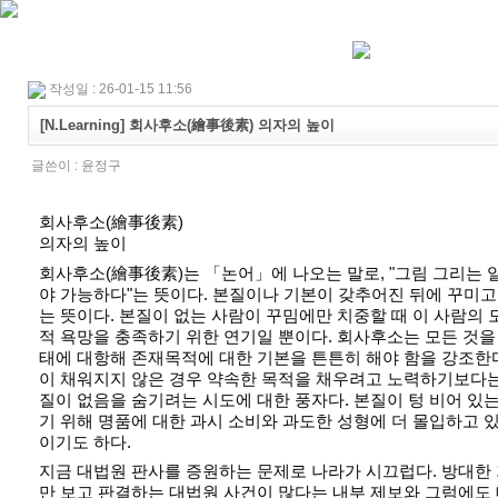
작성일 : 26-01-15 11:56
[N.Learning] 회사후소(繪事後素) 의자의 높이
글쓴이 :
윤정구
회사후소(繪事後素)
의자의 높이
회사후소(繪事後素)는 「논어」에 나오는 말로, "그림 그리는 
야 가능하다"는 뜻이다. 본질이나 기본이 갖추어진 뒤에 꾸미고
는 뜻이다. 본질이 없는 사람이 꾸밈에만 치중할 때 이 사람의 
적 욕망을 충족하기 위한 연기일 뿐이다. 회사후소는 모든 것
태에 대항해 존재목적에 대한 기본을 튼튼히 해야 함을 강조한
이 채워지지 않은 경우 약속한 목적을 채우려고 노력하기보다는
질이 없음을 숨기려는 시도에 대한 풍자다. 본질이 텅 비어 있
기 위해 명품에 대한 과시 소비와 과도한 성형에 더 몰입하고 있
이기도 하다.
지금 대법원 판사를 증원하는 문제로 나라가 시끄럽다. 방대한
만 보고 판결하는 대법원 사건이 많다는 내부 제보와 그럼에도