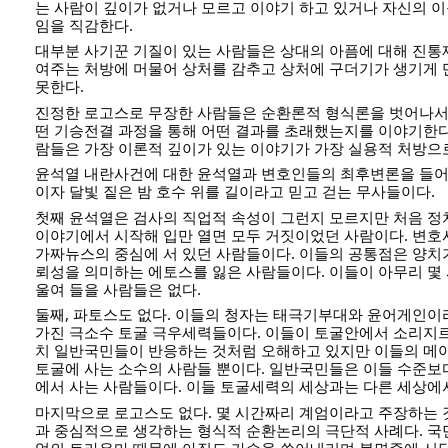
는 사람이 깊이가 없거나 모르고 이야기 하고 있거나 자신의 
임을 직감한다.
대부분 사기꾼 기질이 있는 사람들은 상대의 아픔에 대해 진통
여주는 처방에 머물어 상처를 감추고 상처에 구더기가 생기게
못한다.
진정한 로고스로 무장한 사람들은 순환론적 형식론을 벗어나서
떤 기승전결 과정을 통해 어떤 결과를 초래했는지를 이야기한다
람들은 가장 이론적 깊이가 있는 이야기가 가장 실용적 처방으
윤석열 내란사건에 대한 윤석열과 변호인들의 최후변론을 들
이자 달빛 짙은 밤 호수 위를 길이라고 믿고 걷는 무사들이다.
첫째 윤석열은 검사의 직업적 속성이 그런지 모르지만 처음 정
이야기에서 시작해 입만 열면 모두 거짓이었던 사람이다. 변
가짜뉴스의 중심에 서 있던 사람들이다. 이들의 공통점은 양치
뢰성을 의미하는 에토스를 잃은 사람들이다. 이들이 아무리 몇 
울여 들을 사람들은 없다.
둘째, 파토스도 없다. 이들의 청자는 태극기부대와 윤어게인
가진 극소수 토굴 극우세력들이다. 이들이 토굴안에서 소리지
치 일반국민들이 반응하는 것처럼 오해하고 있지만 이들의 메
토굴에 사는 소수의 사람들 뿐이다. 일반국민들은 이들 수준보
에서 사는 사람들이다. 이들 토굴세력의 세상과는 다른 세상에
마지막으로 로고스도 없다. 몇 시간짜리 계엄이라고 주장하는 
과 중심적으로 생각하는 형식적 순환논리의 극단적 사례다. 국
엄의 트라우마 때문에 아직도 가슴을 쓸어내리며 불면증에 시달