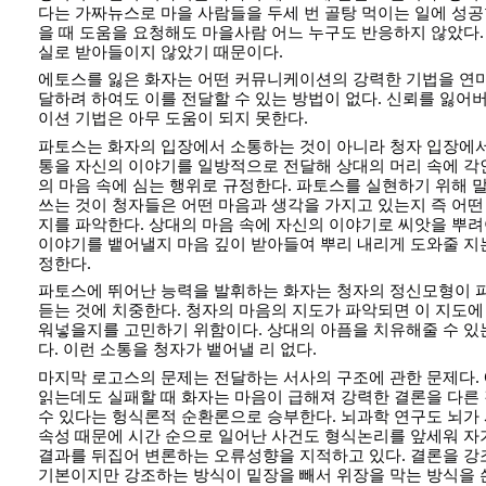
다는 가짜뉴스로 마을 사람들을 두세 번 골탕 먹이는 일에 성공
을 때 도움을 요청해도 마을사람 어느 누구도 반응하지 않았다.
실로 받아들이지 않았기 때문이다.
에토스를 잃은 화자는 어떤 커뮤니케이션의 강력한 기법을 연
달하려 하여도 이를 전달할 수 있는 방법이 없다. 신뢰를 잃
이션 기법은 아무 도움이 되지 못한다.
파토스는 화자의 입장에서 소통하는 것이 아니라 청자 입장에서
통을 자신의 이야기를 일방적으로 전달해 상대의 머리 속에 각
의 마음 속에 심는 행위로 규정한다. 파토스를 실현하기 위해 
쓰는 것이 청자들은 어떤 마음과 생각을 가지고 있는지 즉 어
지를 파악한다. 상대의 마음 속에 자신의 이야기로 씨앗을 뿌
이야기를 뱉어낼지 마음 깊이 받아들여 뿌리 내리게 도와줄 지
정한다.
파토스에 뛰어난 능력을 발휘하는 화자는 청자의 정신모형이 
듣는 것에 치중한다. 청자의 마음의 지도가 파악되면 이 지도에
워넣을지를 고민하기 위함이다. 상대의 아픔을 치유해줄 수 있
다. 이런 소통을 청자가 뱉어낼 리 없다.
마지막 로고스의 문제는 전달하는 서사의 구조에 관한 문제다.
읽는데도 실패할 때 화자는 마음이 급해져 강력한 결론을 다른
수 있다는 헝식론적 순환론으로 승부한다. 뇌과학 연구도 뇌가
속성 때문에 시간 순으로 일어난 사건도 형식논리를 앞세워 
결과를 뒤집어 변론하는 오류성향을 지적하고 있다. 결론을 강
기본이지만 강조하는 방식이 밑장을 빼서 위장을 막는 방식을 