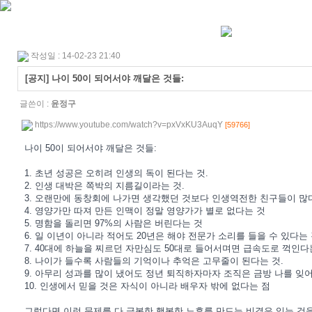
작성일 : 14-02-23 21:40
[공지] 나이 50이 되어서야 깨달은 것들:
글쓴이 :
윤정구
https://www.youtube.com/watch?v=pxVxKU3AuqY
[59766]
나이 50이 되어서야 깨달은 것들:
1. 초년 성공은 오히려 인생의 독이 된다는 것.
2. 인생 대박은 쪽박의 지름길이라는 것.
3. 오랜만에 동창회에 나가면 생각했던 것보다 인생역전한 친구들이 많
4. 영양가만 따져 만든 인맥이 정말 영양가가 별로 없다는 것
5. 명함을 돌리면 97%의 사람은 버린다는 것
6. 일 이년이 아니라 적어도 20년은 해야 전문가 소리를 들을 수 있다는 
7. 40대에 하늘을 찌르던 자만심도 50대로 들어서며면 급속도로 꺽인다
8. 나이가 들수록 사람들의 기억이나 추억은 고무줄이 된다는 것.
9. 아무리 성과를 많이 냈어도 정년 퇴직하자마자 조직은 금방 나를 잊
10. 인생에서 믿을 것은 자식이 아니라 배우자 밖에 없다는 점
그렇다면 이런 문제를 다 극복한 행복한 노후를 만드는 비결은 있는 것을