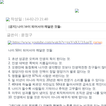
작성일 : 14-02-23 21:40
[공지] 나이 50이 되어서야 깨달은 것들:
글쓴이 :
윤정구
https://www.youtube.com/watch?v=pxVxKU3AuqY
[59766]
나이 50이 되어서야 깨달은 것들:
1. 초년 성공은 오히려 인생의 독이 된다는 것.
2. 인생 대박은 쪽박의 지름길이라는 것.
3. 오랜만에 동창회에 나가면 생각했던 것보다 인생역전한 친구들이 많
4. 영양가만 따져 만든 인맥이 정말 영양가가 별로 없다는 것
5. 명함을 돌리면 97%의 사람은 버린다는 것
6. 일 이년이 아니라 적어도 20년은 해야 전문가 소리를 들을 수 있다는 
7. 40대에 하늘을 찌르던 자만심도 50대로 들어서며면 급속도로 꺽인다
8. 나이가 들수록 사람들의 기억이나 추억은 고무줄이 된다는 것.
9. 아무리 성과를 많이 냈어도 정년 퇴직하자마자 조직은 금방 나를 잊
10. 인생에서 믿을 것은 자식이 아니라 배우자 밖에 없다는 점
그렇다면 이런 문제를 다 극복한 행복한 노후를 만드는 비결은 있는 것을