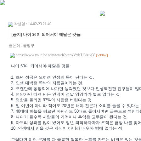
작성일 : 14-02-23 21:40
[공지] 나이 50이 되어서야 깨달은 것들:
글쓴이 :
윤정구
https://www.youtube.com/watch?v=pxVxKU3AuqY
[59962]
나이 50이 되어서야 깨달은 것들:
1. 초년 성공은 오히려 인생의 독이 된다는 것.
2. 인생 대박은 쪽박의 지름길이라는 것.
3. 오랜만에 동창회에 나가면 생각했던 것보다 인생역전한 친구들이 많
4. 영양가만 따져 만든 인맥이 정말 영양가가 별로 없다는 것
5. 명함을 돌리면 97%의 사람은 버린다는 것
6. 일 이년이 아니라 적어도 20년은 해야 전문가 소리를 들을 수 있다는 
7. 40대에 하늘을 찌르던 자만심도 50대로 들어서며면 급속도로 꺽인다
8. 나이가 들수록 사람들의 기억이나 추억은 고무줄이 된다는 것.
9. 아무리 성과를 많이 냈어도 정년 퇴직하자마자 조직은 금방 나를 잊
10. 인생에서 믿을 것은 자식이 아니라 배우자 밖에 없다는 점
그렇다면 이런 문제를 다 극복한 행복한 노후를 만드는 비결은 있는 것을