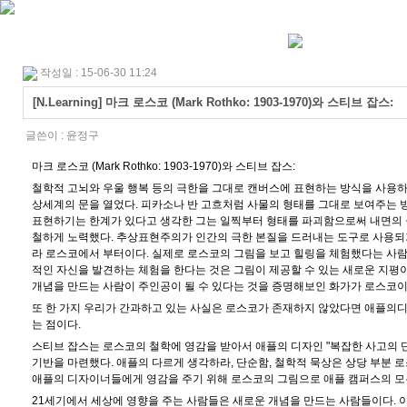
작성일 : 15-06-30 11:24
[N.Learning] 마크 로스코 (Mark Rothko: 1903-1970)와 스티브 잡스:
글쓴이 :
윤정구
마크 로스코 (Mark Rothko: 1903-1970)와 스티브 잡스:
철학적 고뇌와 우울 행복 등의 극한을 그대로 캔버스에 표현하는 방식을 사용하
상세계의 문을 열었다. 피카소나 반 고흐처럼 사물의 형태를 그대로 보여주는 
표현하기는 한계가 있다고 생각한 그는 일찍부터 형태를 파괴함으로써 내면의
철하게 노력했다. 추상표현주의가 인간의 극한 본질을 드러내는 도구로 사용되
라 로스코에서 부터이다. 실제로 로스코의 그림을 보고 힐링을 체험했다는 사람
적인 자신을 발견하는 체험을 한다는 것은 그림이 제공할 수 있는 새로운 지평
개념을 만드는 사람이 주인공이 될 수 있다는 것을 증명해보인 화가가 로스코이
또 한 가지 우리가 간과하고 있는 사실은 로스코가 존재하지 않았다면 애플의
디
는 점이다.
스티브 잡스는 로스코의 철학에 영감을 받아서 애플의 디자인 "복잡한 사고의 
기반을 마련했다. 애플의 다르게 생각하라, 단순함, 철학적 묵상은 상당 부분 
애플의 디자이너들에게 영감을 주기 위해 로스코의 그림으로 애플 캠퍼스의 모
21세기에서 세상에 영향을 주는 사람들은 새로운 개념을 만드는 사람들이다. 