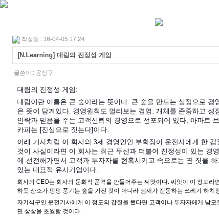
작성일 : 16-04-05 17:24
[N.Learning] 대림의 진정성 게임
글쓴이 :
윤정구
대림의 진정성 게임:
대림이란 이름은 큰 숲이라는 뜻이다. 큰 숲을 만드는 심정으로 경
은 뜻이 담겨있다. 경영원칙도 멀리보는 경영, 개체를 존중하고 성
안락과 믿음을 주는 고객신뢰의 경영으로 선포되어 있다. 아파트 브랜
카피는 [진심으로 짓는다]이다.
아래 기사처럼 이 회사의 3세 경영인인 부회장이 운전사에게 한 갑질
것이 사실이라면 이 회사는 최근 두산과 더불어 진정성이 있는 경
에 선전해가면서 고객과 투자자를 현혹시키고 속으로는 딴 짓을 하
있는 대표적 유사기업이다.
회사의 CEO는 회사의 문화적 품격을 만들어주는 씨앗이다. 씨앗이 이 정도라면
하듯 산소가 펑펑 풍기는 숲을 가진 것이 아니라 냄새가 진동하는 쓰레기 하치장
자기식구인 운전기사에게 이 정도의 갑질을 했다면 고객이나 투자자에게 남모
면 상상을 초월할 것이다.