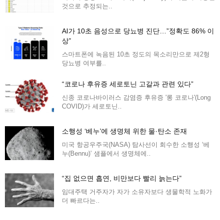
것으로 추정되는..
AI가 10초 음성으로 당뇨병 진단…”정확도 86% 이
상”
스마트폰에 녹음된 10초 정도의 목소리만으로 제2형
당뇨병 여부를..
“코로나 후유증 세로토닌 고갈과 관련 있다”
신종 코로나바이러스 감염증 후유증 '롱 코로나'(Long
COVID)가 세로토닌..
소행성 ‘베누’에 생명체 위한 물·탄소 존재
미국 항공우주국(NASA) 탐사선이 회수한 소행성 ‘베
누(Bennu)’ 샘플에서 생명체에..
“집 없으면 흡연, 비만보다 빨리 늙는다”
임대주택 거주자가 자가 소유자보다 생물학적 노화가
더 빠르다는..