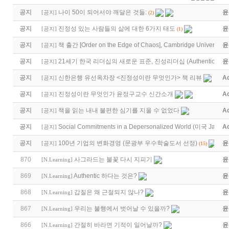
공지
나이 50이 되어서야 깨달은 것들:
윤
[
공지
]
(2)
공지
진정성 있는 사람들의 삶에 대한 6가지 태도
윤
[
공지
]
(1)
공지
책 출간 [Order on the Edge of Chaos], Cambridge University 
윤
[
공지
]
공지
21세기 한국 리더십의 새로운 표준, 진성리더십 (Authentic Lea
윤
[
공지
]
공지
신한은행 유선옥차장 <진정성이란 무엇인가> 책 리뷰
A
[
공지
]
공지
진정성이란 무엇인가 윤정구교수 신간소개
A
[
공지
]
공지
책을 읽는 내내 불편한 심기를 지울 수 없었다
A
[
공지
]
공지
Social Commitments in a Depersonalized World (미국 Jame
A
[
공지
]
공지
100년 기업의 변화경영 (문광부 우수학술도서 선정)
윤
[
공지
]
(15)
870
사그라드는 불꽃 다시 지피기
윤
[
N.Learning
]
869
Authentic 하다는 것은?
윤
[
N.Learning
]
868
갑질은 왜 근절되지 않나?
윤
[
N.Learning
]
867
우리는 불행에서 벗어날 수 있을까?
윤
[
N.Learning
]
866
간절히 바라면 기적이 일어날까?
윤
[
N.Learning
]