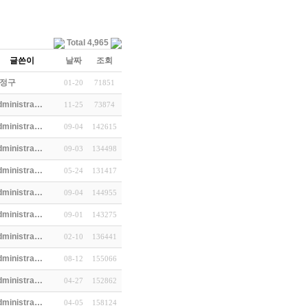
Total 4,965
글쓴이
날짜
조회
정구
01-20
71851
dministra…
11-25
73874
dministra…
09-04
142615
dministra…
09-03
134498
dministra…
05-24
131417
dministra…
09-04
144955
dministra…
09-01
143275
dministra…
02-10
136441
dministra…
08-12
155066
dministra…
04-27
152862
dministra…
04-05
158124