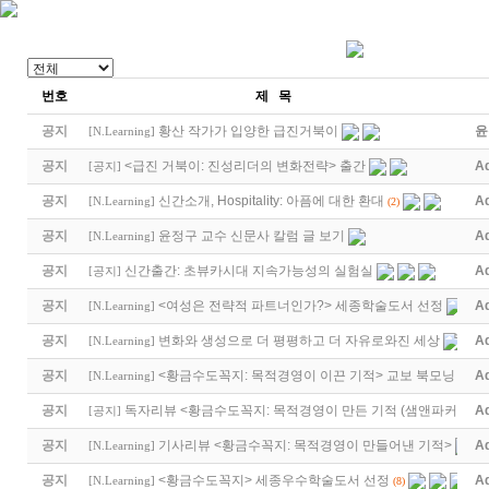
번호
제 목
공지
황산 작가가 입양한 급진거북이
윤
[
N.Learning
]
공지
<급진 거북이: 진성리더의 변화전략> 출간
A
[
공지
]
공지
신간소개, Hospitality: 아픔에 대한 환대
A
[
N.Learning
]
(2)
공지
윤정구 교수 신문사 칼럼 글 보기
A
[
N.Learning
]
공지
신간출간: 초뷰카시대 지속가능성의 실험실
A
[
공지
]
공지
<여성은 전략적 파트너인가?> 세종학술도서 선정
A
[
N.Learning
]
공지
변화와 생성으로 더 평평하고 더 자유로와진 세상
A
[
N.Learning
]
공지
<황금수도꼭지: 목적경영이 이끈 기적> 교보 북모닝
A
[
N.Learning
]
공지
독자리뷰 <황금수도꼭지: 목적경영이 만든 기적 (샘앤파커스 …
A
[
공지
]
공지
기사리뷰 <황금수꼭지: 목적경영이 만들어낸 기적>
A
[
N.Learning
]
공지
<황금수도꼭지> 세종우수학술도서 선정
A
[
N.Learning
]
(8)