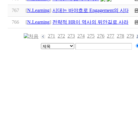
767
[
N.Learning
]
시대는 바야흐로 Engagement의 시대로
766
[
N.Learning
]
전략적 HR이 역사의 뒤안길로 사라지다
271
272
273
274
275
276
277
278
279