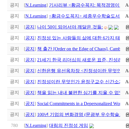
공지
[
N.Learning
]
기사리뷰 <황금수꼭지: 목적경영이 만
A
공지
[
N.Learning
]
<황금수도꼭지> 세종우수학술도서 선
A
공지
[
공지
]
나이 50이 되어서야 깨달은 것들:
(2)
공지
[
공지
]
진정성 있는 사람들의 삶에 대한 6가지 태도
(1)
공지
[
공지
]
책 출간 [Order on the Edge of Chaos], Cambridge
공지
[
공지
]
21세기 한국 리더십의 새로운 표준, 진성리더십 (Au
공지
[
공지
]
신한은행 유선옥차장 <진정성이란 무엇인가>
A
공지
[
공지
]
진정성이란 무엇인가 윤정구교수 신간소개
A
공지
[
공지
]
책을 읽는 내내 불편한 심기를 지울 수 없었다
A
공지
[
공지
]
Social Commitments in a Depersonalized Worl
A
공지
[
공지
]
100년 기업의 변화경영 (문광부 우수학술도서
780
[
N.Learning
]
대림의 진정성 게임