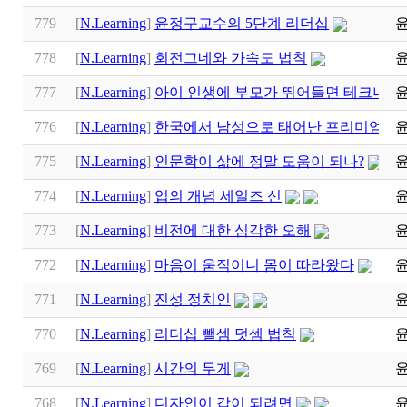
779
[
N.Learning
]
윤정구교수의 5단계 리더십
778
[
N.Learning
]
회전그네와 가속도 법칙
777
[
N.Learning
]
아이 인생에 부모가 뛰어들면 테크니컬
776
[
N.Learning
]
한국에서 남성으로 태어난 프리미엄은?
775
[
N.Learning
]
인문학이 삶에 정말 도움이 되나?
774
[
N.Learning
]
업의 개념 세일즈 신
773
[
N.Learning
]
비전에 대한 심각한 오해
772
[
N.Learning
]
마음이 움직이니 몸이 따라왔다
771
[
N.Learning
]
진성 정치인
770
[
N.Learning
]
리더십 뺄셈 덧셈 법칙
769
[
N.Learning
]
시간의 무게
768
[
N.Learning
]
디자인이 갑이 되려면