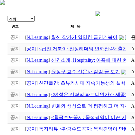
번호
제 목
공지
[
N.Learning
]
황산 작가가 입양한 급진거북이
공지
[
공지
]
<급진 거북이: 진성리더의 변화전략> 출간
A
공지
[
N.Learning
]
신간소개, Hospitality: 아픔에 대한 환대
A
(
공지
[
N.Learning
]
윤정구 교수 신문사 칼럼 글 보기
A
공지
[
공지
]
신간출간: 초뷰카시대 지속가능성의 실험실
A
공지
[
N.Learning
]
<여성은 전략적 파트너인가?> 세종학
A
공지
[
N.Learning
]
변화와 생성으로 더 평평하고 더 자유로
A
공지
[
N.Learning
]
<황금수도꼭지: 목적경영이 이끈 기적>
A
공지
[
공지
]
독자리뷰 <황금수도꼭지: 목적경영이 만든 기
A