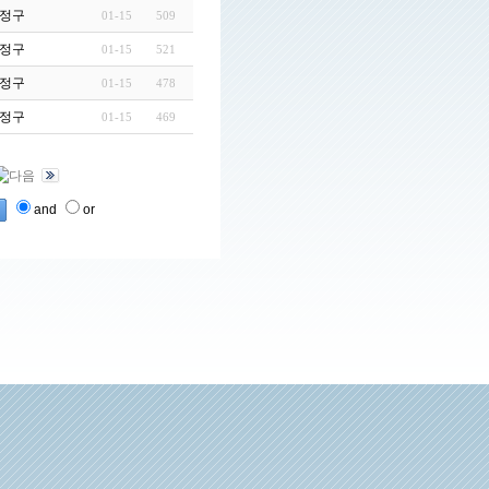
엇이 다…
정구
01-15
509
자라는 …
정구
01-15
521
정구
01-15
478
 집단 면…
정구
01-15
469
and
or