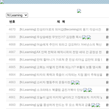
번호
제 목
4670
[
N.Learning
]
진성리더로의 되어감(Becoming)의 용기 각성사건 & 
윤
4669
[
N.Learning
]
우상숭배란 무엇인가? 김장환 목사
윤
4668
[
N.Learning
]
머슴에게 주인이 되라고 강요하다 거버넌스의 혁신
윤
4667
[
N.Learning
]
AX 인력 전략과 해적시위의 전망 세대 간 공정성 전쟁
윤
4666
[
N.Learning
]
만덕 할머니가 가르쳐 준 진성 리더십 김만덕 포럼 단상
윤
4665
[
N.Learning
]
교회는 어떻게 민주화 되는가? 부활의 보통 명사화
윤
4664
[
N.Learning
]
타자의 폭력과 죽음이 시작되는 지점 몸이 주체성을 상
윤
4663
[
N.Learning
]
소비자 행동주의 운동이란
윤
4662
[
N.Learning
]
소크라테스 북클럽 급진거북이 단상
윤
4661
[
N.Learning
]
오늘이 삶의 마지막 날이라고 가정해보자. 마지막 날을 
윤
4660
[
N.Learning
]
삶을 풍성하게 만드는 두 요소 목적과 긍휼
윤