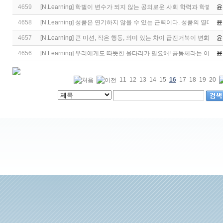
4659
[
N.Learning
]
학벌이 변수가 되지 않는 공의로운 사회 학력과 학벌, 무
윤
4658
[
N.Learning
]
성품은 연기하지 않을 수 있는 근력이다. 성품의 열매가 
윤
4657
[
N.Learning
]
큰 미션, 작은 행동, 의미 있는 차이 급진거북이 변화전략
윤
4656
[
N.Learning
]
우리에게도 따뜻한 울타리가 필요해! 공동체라는 이름의
윤
11
12
13
14
15
16
17
18
19
20