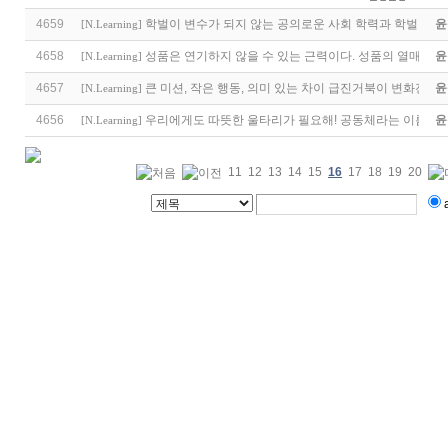
4659
학벌이 변수가 되지 않는 공의로운 사회 학력과 학벌, 무
윤
[
N.Learning
]
4658
성품은 연기하지 않을 수 있는 근력이다. 성품의 열매가 
윤
[
N.Learning
]
4657
큰 미션, 작은 행동, 의미 있는 차이 급진거북이 변화전략
윤
[
N.Learning
]
4656
우리에게도 따뜻한 울타리가 필요해! 공동체라는 이름의 
윤
[
N.Learning
]
11
12
13
14
15
16
17
18
19
20