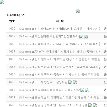
번호
제 목
4670
진성리더로의 되어감(Becoming)의 용기 각성사건 & 고
윤
[
N.Learning
]
4669
우상숭배란 무엇인가? 김장환 목사
윤
[
N.Learning
]
4668
머슴에게 주인이 되라고 강요하다 거버넌스의 혁신
윤
[
N.Learning
]
4667
AX 인력 전략과 해적시위의 전망 세대 간 공정성 전쟁
윤
[
N.Learning
]
4666
만덕 할머니가 가르쳐 준 진성 리더십 김만덕 포럼 단상
윤
[
N.Learning
]
4665
교회는 어떻게 민주화 되는가? 부활의 보통 명사화
윤
[
N.Learning
]
4664
타자의 폭력과 죽음이 시작되는 지점 몸이 주체성을 상실
윤
[
N.Learning
]
4663
소비자 행동주의 운동이란
윤
[
N.Learning
]
4662
소크라테스 북클럽 급진거북이 단상
윤
[
N.Learning
]
4661
오늘이 삶의 마지막 날이라고 가정해보자. 마지막 날을 대
윤
[
N.Learning
]
4660
삶을 풍성하게 만드는 두 요소 목적과 긍휼
윤
[
N.Learning
]