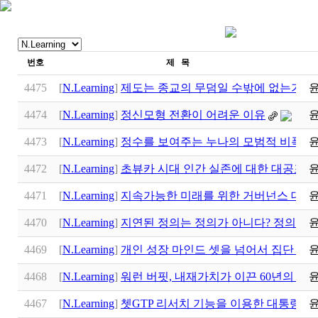
번호
제 목
4475
[
N.Learning
]
제도는 종교의 무덤일 수밖에 없는가? 공진화(
4474
[
N.Learning
]
정신모형 전환이 어려운 이유
4473
[
N.Learning
]
정수를 보여주는 누나의 모범적 비폭력 대
4472
[
N.Learning
]
초뷰카 시대 인간 실존에 대한 대공포(The Gr
4471
[
N.Learning
]
지속가능한 미래를 위한 거버넌스 대전
4470
[
N.Learning
]
지연된 정의는 정의가 아니다? 정의의 
4469
[
N.Learning
]
개인 성장 마인드 셋을 넘어서 집단 플
4468
[
N.Learning
]
워런 버핏, 내재가치가 이끈 60년의 
4467
[
N.Learning
]
쳇GTP 리서치 기능을 이용한 대통령 후보