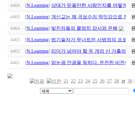
4466
[
N.Learning
]
상대가 믿을만한 사람인지를 어떻게 알
4465
[
N.Learning
]
개신교는 왜 극보수의 먹잇감으로 전락
4464
[
N.Learning
]
빚진자들의 몰염치 감사와 은혜
4463
[
N.Learning
]
법기술자가 무너트린 사법정의 프로네
4462
[
N.Learning
]
리더가 넘어야 할 두 개의 산 가출의 산
4461
[
N.Learning
]
맑눈광 안광을 득하다. 온전한 비전이란
21
22
23
24
25
26
27
28
30
29