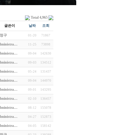
Total 4,965
글쓴이
날짜
조회
정구
01-20
71867
ministra…
11-25
73898
ministra…
09-04
142630
ministra…
09-03
134512
ministra…
05-24
131437
ministra…
09-04
144970
ministra…
09-01
143295
ministra…
02-10
136457
ministra…
08-12
155078
ministra…
04-27
152873
ministra…
04-05
158142
정구
02-23
139288