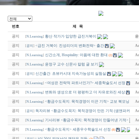
번호
제 목
공지
황산 작가가 입양한 급진거북이
윤
[
N.Learning
]
공지
<급진 거북이: 진성리더의 변화전략> 출간
Ad
[
공지
]
공지
신간소개, Hospitality: 아픔에 대한 환대
Ad
[
N.Learning
]
(2)
공지
윤정구 교수 신문사 칼럼 글 보기
Ad
[
N.Learning
]
공지
신간출간: 초뷰카시대 지속가능성의 실험실
Ad
[
공지
]
공지
<여성은 전략적 파트너인가?> 세종학술도서 선정
Ad
[
N.Learning
]
공지
변화와 생성으로 더 평평하고 더 자유로와진 세상
Ad
[
N.Learning
]
공지
<황금수도꼭지: 목적경영이 이끈 기적> 교보 북모닝
Ad
[
N.Learning
]
공지
독자리뷰 <황금수도꼭지: 목적경영이 만든 기적 (샘앤파커스 …
Ad
[
공지
]
공지
기사리뷰 <황금수꼭지: 목적경영이 만들어낸 기적>
Ad
[
N.Learning
]
공지
<황금수도꼭지> 세종우수학술도서 선정
Ad
[
N.Learning
]
(8)
공지
나이 50이 되어서야 깨달은 것들:
윤
[
공지
]
(2)