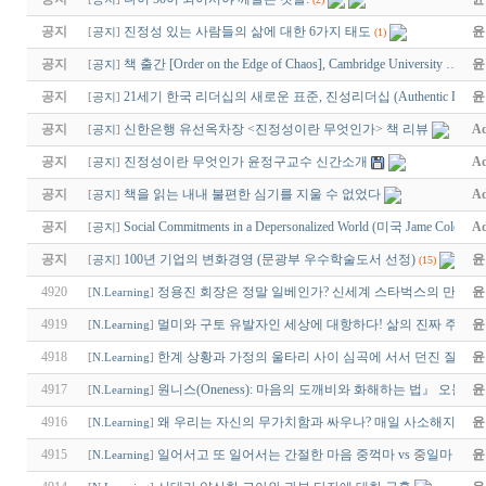
공지
진정성 있는 사람들의 삶에 대한 6가지 태도
윤
[
공지
]
(1)
공지
책 출간 [Order on the Edge of Chaos], Cambridge University …
윤
[
공지
]
공지
21세기 한국 리더십의 새로운 표준, 진성리더십 (Authentic Lead
윤
[
공지
]
공지
신한은행 유선옥차장 <진정성이란 무엇인가> 책 리뷰
Ad
[
공지
]
공지
진정성이란 무엇인가 윤정구교수 신간소개
Ad
[
공지
]
공지
책을 읽는 내내 불편한 심기를 지울 수 없었다
Ad
[
공지
]
공지
Social Commitments in a Depersonalized World (미국 Jame Cole…
Ad
[
공지
]
공지
100년 기업의 변화경영 (문광부 우수학술도서 선정)
윤
[
공지
]
(15)
4920
정용진 회장은 정말 일베인가? 신세계 스타벅스의 만행
윤
[
N.Learning
]
4919
멀미와 구토 유발자인 세상에 대항하다! 삶의 진짜 주인으
윤
[
N.Learning
]
4918
한계 상황과 가정의 울타리 사이 심곡에 서서 던진 질문: 
윤
[
N.Learning
]
4917
원니스(Oneness): 마음의 도깨비와 화해하는 법』 오늘은
윤
[
N.Learning
]
4916
왜 우리는 자신의 무가치함과 싸우나? 매일 사소해지고 있
윤
[
N.Learning
]
4915
일어서고 또 일어서는 간절한 마음 중꺽마 vs 중일마
윤
[
N.Learning
]