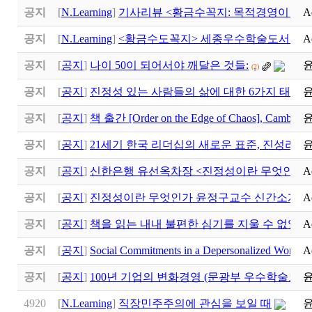
공지
[
N.Learning
]
기사리뷰 <황금수꼭지: 목적경영이 만
A
공지
[
N.Learning
]
<황금수도꼭지> 세종우수학술도서 선
A
공지
[
공지
]
나이 50이 되어서야 깨달은 것들:
(2)
공지
[
공지
]
진정성 있는 사람들의 삶에 대한 6가지 태도
(1)
공지
[
공지
]
책 출간 [Order on the Edge of Chaos], Cambridge
공지
[
공지
]
21세기 한국 리더십의 새로운 표준, 진성리더십 (Au
공지
[
공지
]
신한은행 유선옥차장 <진정성이란 무엇인가>
A
공지
[
공지
]
진정성이란 무엇인가 윤정구교수 신간소개
A
공지
[
공지
]
책을 읽는 내내 불편한 심기를 지울 수 없었다
A
공지
[
공지
]
Social Commitments in a Depersonalized Worl
A
공지
[
공지
]
100년 기업의 변화경영 (문광부 우수학술도서
4920
[
N.Learning
]
직장민주주의에 관심을 보일 때