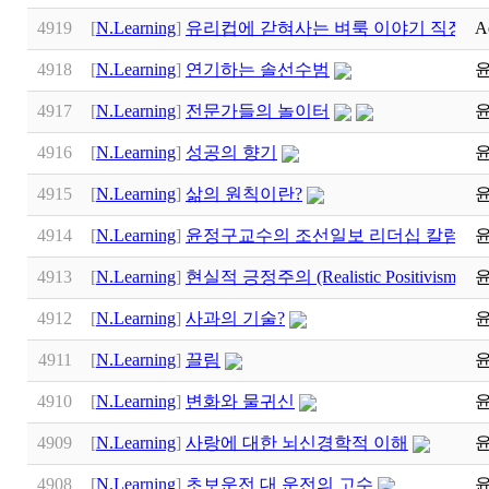
4919
[
N.Learning
]
유리컵에 갇혀사는 벼룩 이야기 직장생
A
4918
[
N.Learning
]
연기하는 솔선수범
4917
[
N.Learning
]
전문가들의 놀이터
4916
[
N.Learning
]
성공의 향기
4915
[
N.Learning
]
삶의 원칙이란?
4914
[
N.Learning
]
윤정구교수의 조선일보 리더십 칼럼
4913
[
N.Learning
]
현실적 긍정주의 (Realistic Positivism
4912
[
N.Learning
]
사과의 기술?
4911
[
N.Learning
]
끌림
4910
[
N.Learning
]
변화와 물귀신
4909
[
N.Learning
]
사랑에 대한 뇌신경학적 이해
4908
[
N.Learning
]
초보운전 대 운전의 고수