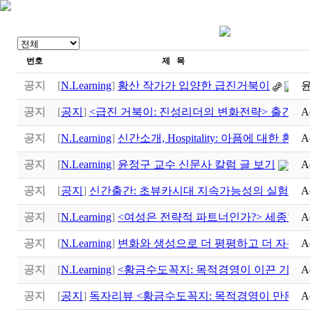
번호
제 목
공지
[
N.Learning
]
황산 작가가 입양한 급진거북이
공지
[
공지
]
<급진 거북이: 진성리더의 변화전략> 출간
A
공지
[
N.Learning
]
신간소개, Hospitality: 아픔에 대한 환대
A
(
공지
[
N.Learning
]
윤정구 교수 신문사 칼럼 글 보기
A
공지
[
공지
]
신간출간: 초뷰카시대 지속가능성의 실험실
A
공지
[
N.Learning
]
<여성은 전략적 파트너인가?> 세종학
A
공지
[
N.Learning
]
변화와 생성으로 더 평평하고 더 자유로
A
공지
[
N.Learning
]
<황금수도꼭지: 목적경영이 이끈 기적>
A
공지
[
공지
]
독자리뷰 <황금수도꼭지: 목적경영이 만든 기
A