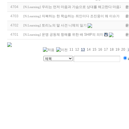
4704
우리는 먼저 마음과 가슴으로 상대를 해고한다 마음과 가
윤
[
N.Learning
]
4703
자복하는 한 학습하는 죄인이다 조진웅이 왜 이슈가 될까
윤
[
N.Learning
]
4702
토리노의 말 사건 니체의 일기
윤
[
N.Learning
]
4701
운명 공동체 항해를 위한 배 SHIP의 의미
윤
[
N.Learning
]
11
12
13
14
15
16
17
18
19
20