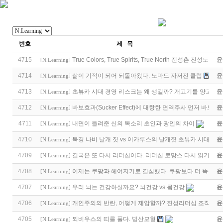
번호
제 목
4715
True Colors, True Spirits, True North 진성촌 진성도반
윤
[
N.Learning
]
4714
삶이 기적이 되어 되돌아왔다. 노마드 자저전 클럽
윤
[
N.Learning
]
4713
초뷰카 시대 경영 리스크는 왜 생길까? 개고기를 양고기로
윤
[
N.Learning
]
4712
바보효과(Sucker Effect)에 대항한 면역주사 먼저 바보
윤
[
N.Learning
]
4711
내면이 들려준 신의 목소리 초인과 광인의 차이
윤
[
N.Learning
]
4710
북경 나비 날개 짓 vs 이카루스의 날개짓 초뷰카 시대 지
윤
[
N.Learning
]
4709
결국은 또 다시 리더십이다. 리더십 로망스 다시 읽기
윤
[
N.Learning
]
4708
이제는 쿠팡과 헤여지기로 결심헀다. 쿠팡보다 더 똑똑한
윤
[
N.Learning
]
4707
우리 뇌는 건강하실까요? 뇌건강 vs 몸건강
윤
[
N.Learning
]
4706
개인주의의 반란, 어떻게 제압할까? 진성리더십 조직개발
윤
[
N.Learning
]
4705
뫼비우스의 띠를 풀다. 빙산모형
윤
[
N.Learning
]