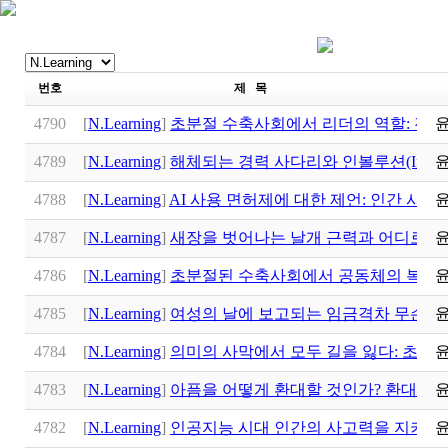
번호
제 목
4790
[
N.Learning
]
초분절 수축사회에서 리더의 역할: 진성
4789
[
N.Learning
]
해체되는 경력 사다리와 인볼루션(Involut
4788
[
N.Learning
]
AI 사용 면허제에 대한 제언: 인간 사고
4787
[
N.Learning
]
새장을 벗어나는 날개 근력과 어디로 향
4786
[
N.Learning
]
초분절된 수축사회에서 공동체의 복원: 
4785
[
N.Learning
]
여성의 날에 보고되는 임금격차 무슨 뜻
4784
[
N.Learning
]
의미의 사막에서 모두 길을 잃다: 초분
4783
[
N.Learning
]
아픔을 어떻게 환대할 것인가? 환대의 
4782
[
N.Learning
]
인공지능 시대 인간의 사고력을 지키는 전