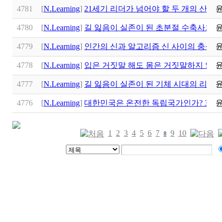
4781
[
N.Learning
]
21세기 리더가 넘어야 할 두 개의 산 가
4780
[
N.Learning
]
길 잃음이 실존이 된 초분절 수축사회
4779
[
N.Learning
]
인간의 신과 알고리즘 신 사이의 충성경쟁 이
4778
[
N.Learning
]
입은 거짓말 해도 몸은 거짓말하지 않는
4777
[
N.Learning
]
길 잃음이 실존이 된 기체 시대의 리더
4776
[
N.Learning
]
대한민국은 온전한 독립국가인가? 3.1
1
2
3
4
5
6
7
9
10
8