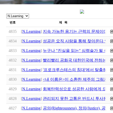
번호
제 목
4835
[
N.Learning
]
지속 가능한 용기는 근력의 문제이다 아
4834
[
N.Learning
]
성공은 오직 사람을 통해 찾아온다 인생 
4833
[
N.Learning
]
누구나 "진실을 읽는" 심령술가 될 수 
4832
[
N.Learning
]
빨리빨리 공화국 대한민국에 전하는 급
4831
[
N.Learning
]
'프로크루스테스의 침대'에서 탈출하라: M
4830
[
N.Learning
]
<내 이름은>이 소환한 제주의 그림자:
4829
[
N.Learning
]
회복탄력성으로 성공한 사람에게 드리는 경
4828
[
N.Learning
]
관리되지 못한 고통은 반드시 투사된다:
4827
[
N.Learning
]
공의(Righteousness), 정의(Justice), 공정