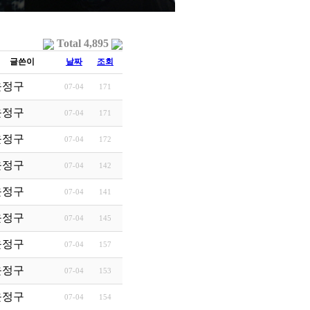
Total 4,895
글쓴이
날짜
조회
들러가 놓치고 있는 것
윤정구
07-04
171
3막 12장 여정의 비밀
윤정구
07-04
171
있다. 뇌과학이 밝힌 비밀…
윤정구
07-04
172
진거북이의 경고 초단기적…
윤정구
07-04
142
BTI 경계 …
윤정구
07-04
141
 진짜 이름을 마음껏…
윤정구
07-04
145
고: 인생의 탈로(Dera…
윤정구
07-04
157
 타인의 얼굴 제대로 바…
윤정구
07-04
153
성(Fairness)의 차이 …
윤정구
07-04
154